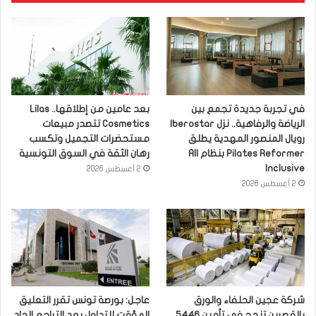
في تجربة جديدة تجمع بين
بعد عامين من إطلاقها.. Lilas
الرياضة والرفاهية.. نزل Iberostar
Cosmetics تتصدر مبيعات
رويال المنصور المهدية يطلق
مستحضرات التجميل وتكسب
Pilates Reformer بنظام All
رهان الثقة في السوق التونسية
Inclusive
2 أغسطس 2026
2 أغسطس 2026
شركة عجين الحلفاء والورق
عاجل: بورصة تونس تقرر التعليق
بالقصرين تنجح في تأمين 5446
المؤقت للتداول بعد التراجع الحاد