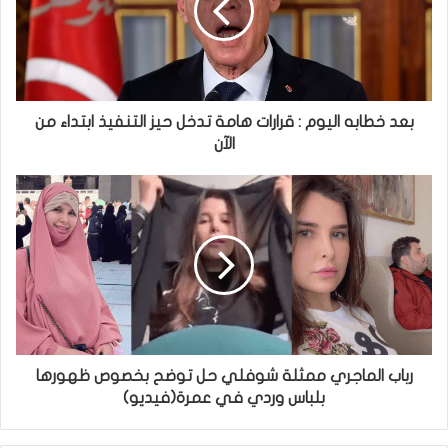
بعد خطابه اليوم : قرارات هامة تدخل حيز التنفيذ ابتداء من
الآن
رباب الماجري ممثلة شوفلي حل توضح بخصوص ظهورها
بلباس وردي في عمرة(فيديو)