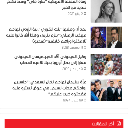
وفاة الممثلة الأمريكية “سارة جاي” وسط تكتم
شديد عن الخبر
2 يناير 2021
بعد أن وصفها ‘بنت الكوري’..بية الزردي تهاجم
مهذب الرميلي:”يلزم يتربى وهذا أش قالوا عليه
تلامذتوا وراهم خايفين”(فيديو)
11 ديسمبر 2022
وكيل العيدوني أكّد الخبر..عيسى العيدوني
معارا إلى بطل أوروبا بديلا للاعبه المصاب
3 ديسمبر 2022
عزّة سليمان تهاجم نضال السعدي :”حاسبين
رواحكم صحاب نسيم.. في عوض تسترو عليه
فضحتوه خيت عليكم”
29 فبراير 2024
آخر المقالات