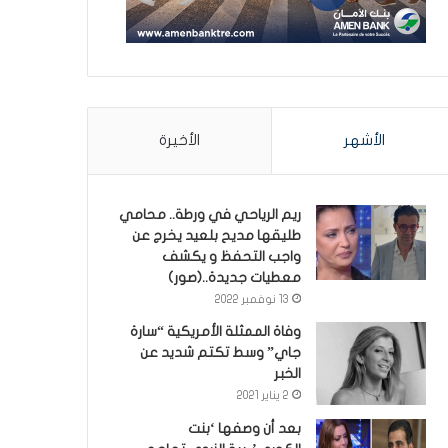
الأشهر
الأخيرة
ريم الرياحي في ورطة.. محامي
طليقها مديح بلعيد يخرج عن
واجب التحفظ و يكشف
معطيات جديدة..(صور)
13 نوفمبر 2022
وفاة الممثلة الأمريكية “سارة
جاي” وسط تكتم شديد عن
الخبر
2 يناير 2021
بعد أن وصفها ‘بنت