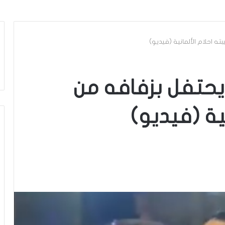
ته احلام الألمانية (فيديو)
 يحتفل بزفافه من
ية (فيديو)