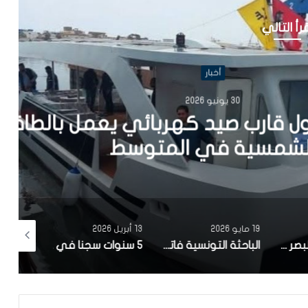
رأ التالي
أخبار
202
يد كهربائي يعمل بالطاقة
في المتوسط
19 مايو 2026
13 أبريل 2026
12 أبريل 2026
مصحة معهد البصر والشبكية بالبحيرة 1 تقوم باجراء اكثر من 50 عملية جراحية لازالة الماء الابيض مجانا لفائدة عدد من اهالي قفصة
الباحثة التونسية فاتن المولدي تنجح في الحصول على براءة اختراع في الولايات المتحدة الأمريكية، وذلك بعد ابتكارها محركاً هجيناً ثورياً
5 سنوات سجنا في حق سامي الفهري