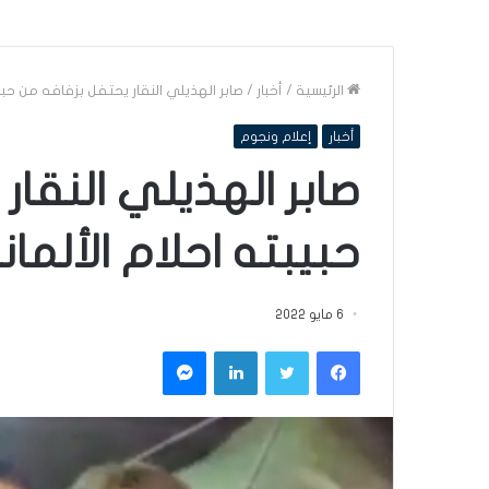
الرئيسية
/
أخبار
/
صابر الهذيلي النقار يحتفل بزفافه من حبيب
أخبار
إعلام ونجوم
صابر الهذيلي النقار
حبيبته احلام الألمان
6 مايو 2022
فيسبوك
تويتر
لينكدإن
ماسنجر