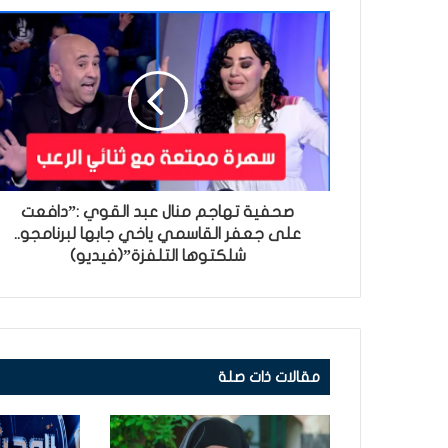
صحفية تهاجم منال عبد القوي :”دافعت
على جعفر القاسمي ياخي جابها لبرنامجو..
شلكتوها التلفزة”(فيديو)
مقالات ذات صلة