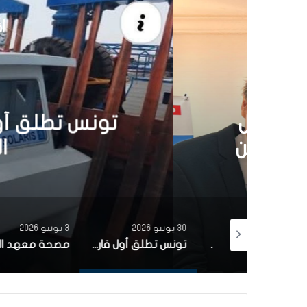
أق
30 يونيو 6
تونس تطلق أول قارب ص
الشمسية 
30 يونيو 2026
3 يونيو 2026
بتمويل من البنك الاوروبي للاستثمار شركة ‘نقل تونس’ توقّع عقد اقتناء 18 عربة قطار جديدة من الصين لفائدة خط TGM
تونس تطلق أول قارب صيد كهربائي يعمل بالطاقة الشمسية في المتوسط