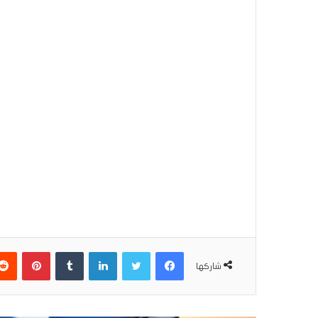
فيسبوك
تويتر
لينكدإن
بينتير
شاركها