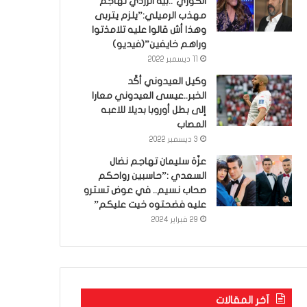
الكوري’..بية الزردي تهاجم
مهذب الرميلي:”يلزم يتربى
وهذا أش قالوا عليه تلامذتوا
وراهم خايفين”(فيديو)
11 ديسمبر 2022
وكيل العيدوني أكّد
الخبر..عيسى العيدوني معارا
إلى بطل أوروبا بديلا للاعبه
المصاب
3 ديسمبر 2022
عزّة سليمان تهاجم نضال
السعدي :”حاسبين رواحكم
صحاب نسيم.. في عوض تسترو
عليه فضحتوه خيت عليكم”
29 فبراير 2024
آخر المقالات