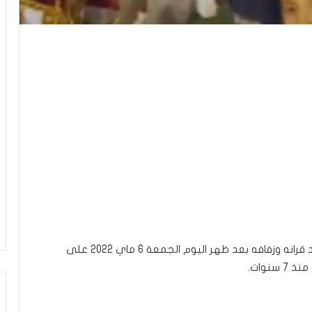
احتفل الممثل الكوميدي صابر الهذيلي “النقار” بعقد قرانه وزفافه بعد ظهر اليوم الجمعة 6 ماي 2022 على
نوات.