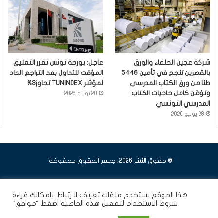
شركة عجين الحلفاء والورق
عاجل: بورصة تونس تقرر التعليق
بالقصرين تنجح في تأمين 5446
المؤقت للتداول بعد التراجع الحاد
طنا من ورق الكتاب المدرسي
لمؤشر TUNINDEX تجاوز3%
وتؤمّن كامل حاجيات الكتاب
28 يوليو 2026
المدرسي التونسي
28 يوليو 2026
© حقوق النشر 2026، جميع الحقوق محفوظة
فيسبوك
يوتيوب
انستقرام
هذا الموقع يستخدم ملفات تعريف الارتباط .بامكانك قراءة
شروط الاستخدام
لتفعيل هذه الخاصية اضغط "موافق"