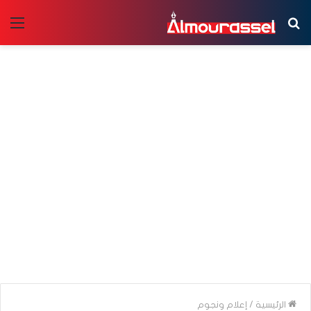
بحث
الق
عن
الرئيسية
/
إعلام ونجوم