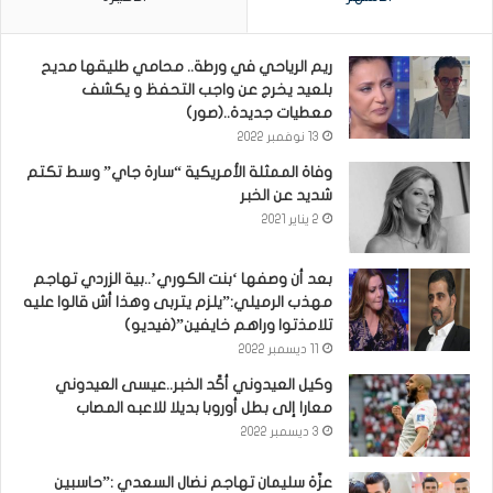
ريم الرياحي في ورطة.. محامي طليقها مديح
بلعيد يخرج عن واجب التحفظ و يكشف
معطيات جديدة..(صور)
13 نوفمبر 2022
وفاة الممثلة الأمريكية “سارة جاي” وسط تكتم
شديد عن الخبر
2 يناير 2021
بعد أن وصفها ‘بنت الكوري’..بية الزردي تهاجم
مهذب الرميلي:”يلزم يتربى وهذا أش قالوا عليه
تلامذتوا وراهم خايفين”(فيديو)
11 ديسمبر 2022
وكيل العيدوني أكّد الخبر..عيسى العيدوني
معارا إلى بطل أوروبا بديلا للاعبه المصاب
3 ديسمبر 2022
عزّة سليمان تهاجم نضال السعدي :”حاسبين