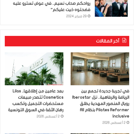
رواحكم صحاب نسيم.. في عوض تسترو عليه
فضحتوه خيت عليكم”
29 فبراير 2024
آخر المقالات
في تجربة جديدة تجمع بين
بعد عامين من إطلاقها.. Lilas
الرياضة والرفاهية.. نزل Iberostar
Cosmetics تتصدر مبيعات
رويال المنصور المهدية يطلق
مستحضرات التجميل وتكسب
Pilates Reformer بنظام All
رهان الثقة في السوق التونسية
Inclusive
2 أغسطس 2026
2 أغسطس 2026