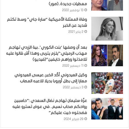
معطيات جديدة..(صور)
13 نوفمبر 2022
وفاة الممثلة الأمريكية “سارة جاي” وسط تكتم
شديد عن الخبر
2 يناير 2021
بعد أن وصفها ‘بنت الكوري’..بية الزردي تهاجم
مهذب الرميلي:”يلزم يتربى وهذا أش قالوا عليه
تلامذتوا وراهم خايفين”(فيديو)
11 ديسمبر 2022
وكيل العيدوني أكّد الخبر..عيسى العيدوني
معارا إلى بطل أوروبا بديلا للاعبه المصاب
3 ديسمبر 2022
عزّة سليمان تهاجم نضال السعدي :”حاسبين
رواحكم صحاب نسيم.. في عوض تسترو عليه
فضحتوه خيت عليكم”
29 فبراير 2024