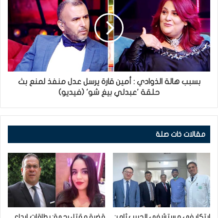
بسبب هالة الذوادي : أمين قارة يرسل عدل منفذ لمنع بث
حلقة 'عبدلي بيغ شو' (فيديو)
مقالات ذات صلة
ابتكار في مستشفى الحبيب ثامر:
قضية مقتل رحمة: بطاقات إيداع