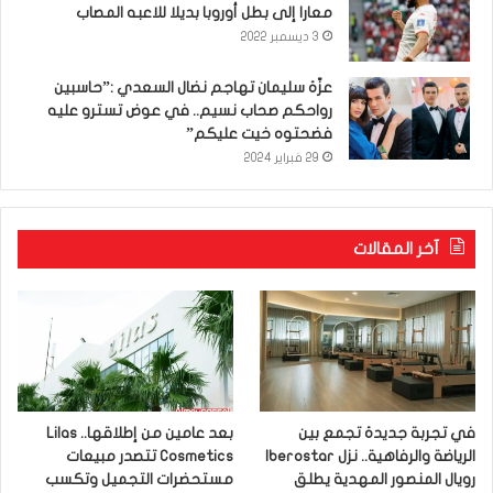
معارا إلى بطل أوروبا بديلا للاعبه المصاب
3 ديسمبر 2022
عزّة سليمان تهاجم نضال السعدي :”حاسبين
رواحكم صحاب نسيم.. في عوض تسترو عليه
فضحتوه خيت عليكم”
29 فبراير 2024
آخر المقالات
في تجربة جديدة تجمع بين
بعد عامين من إطلاقها.. Lilas
الرياضة والرفاهية.. نزل Iberostar
Cosmetics تتصدر مبيعات
رويال المنصور المهدية يطلق
مستحضرات التجميل وتكسب