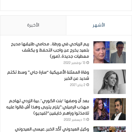
الأشهر
الأخيرة
ريم الرياحي في ورطة.. محامي طليقها مديح
بلعيد يخرج عن واجب التحفظ و يكشف
معطيات جديدة..(صور)
13 نوفمبر 2022
وفاة الممثلة الأمريكية “سارة جاي” وسط تكتم
شديد عن الخبر
2 يناير 2021
بعد أن وصفها ‘بنت الكوري’..بية الزردي تهاجم
مهذب الرميلي:”يلزم يتربى وهذا أش قالوا عليه
تلامذتوا وراهم خايفين”(فيديو)
11 ديسمبر 2022
وكيل العيدوني أكّد الخبر..عيسى العيدوني