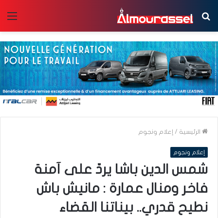
بحث
الق
عن
الرئيسية
/
إعلام ونجوم
إعلام ونجوم
شمس الدين باشا يردّ على آمنة
فاخر ومنال عمارة : مانيش باش
نطيح قدري.. بيناتنا القضاء