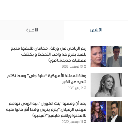
الأشهر
الأخيرة
ريم الرياحي في ورطة.. محامي طليقها مديح
بلعيد يخرج عن واجب التحفظ و يكشف
معطيات جديدة..(صور)
13 نوفمبر 2022
وفاة الممثلة الأمريكية “سارة جاي” وسط تكتم
شديد عن الخبر
2 يناير 2021
بعد أن وصفها ‘بنت الكوري’..بية الزردي تهاجم
مهذب الرميلي:”يلزم يتربى وهذا أش قالوا عليه
تلامذتوا وراهم خايفين”(فيديو)
11 ديسمبر 2022