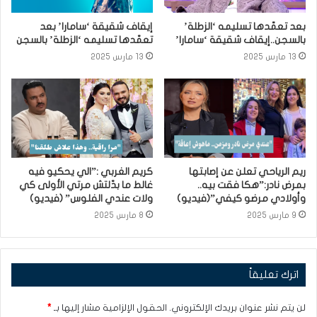
بعد تعمّدها تسليمه ‘الزطلة’
إيقاف شقيقة ‘سامارا’ بعد
بالسجن..إيقاف شقيقة ‘سامارا’
تعمّدها تسليمه ‘الزطلة’ بالسجن
13 مارس 2025
13 مارس 2025
ريم الرياحي تعلن عن إصابتها
كريم الغربي :”الي يحكيو فيه
بمرض نادر:”هكا فقت بيه..
غالط ما بدّلتش مرتي الأولى كي
وأولادي مرضو كيفي”(فيديو)
ولات عندي الفلوس” (فيديو)
9 مارس 2025
8 مارس 2025
اترك تعليقاً
لن يتم نشر عنوان بريدك الإلكتروني.
الحقول الإلزامية مشار إليها بـ
*