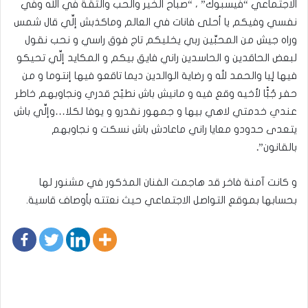
الاجتماعي “فيسبوك” ، “صباح الخير والحب والثقة في الله وفي
نفسي وفيكم يا أحلى فانات في العالم وماكذبش إلِّي قال شمس
وراه جيش من المحبِّين ربي يخليكم تاج فوق راسي و نحب نقول
لبعض الحاقدين و الحاسدين راني فايق بيكم و المكايد إلِّي تحيكو
فيها لٍيا والحمد لله و رضاية الوالدين ديما تاقعو فيها إنتوما و من
حفر جُبًّا لأخيه وقع فيه و مانيش باش نطيّح قدري ونجاوبهم خاطر
عندي خدمتي لاهي بيها و جمهور نقدرو و يوفا لكلا…وإلِّي باش
يتعدى حدودو معايا راني ماعادش باش نسكت و نجاوبهم
بالقانون”
.
و كانت آمنة فاخر قد هاجمت الفنان المذكور في مشنور لها
بحسابها بموقع التواصل الاجتماعي حيث نعتته بأوصاف قاسية.