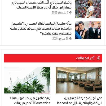
وكيل العيدوني أكّد الخبر..عيسى العيدوني
معارا إلى بطل أوروبا بديلا للاعبه المصاب
3 ديسمبر 2022
عزّة سليمان تهاجم نضال السعدي :”حاسبين
رواحكم صحاب نسيم.. في عوض تسترو عليه
فضحتوه خيت عليكم”
29 فبراير 2024
آخر المقالات
في تجربة جديدة تجمع بين
بعد عامين من إطلاقها.. Lilas
الرياضة والرفاهية.. نزل Iberostar
Cosmetics تتصدر مبيعات