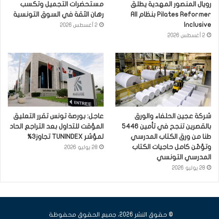
رويال المنصور المهدية يطلق
مستحضرات التجميل وتكسب
Pilates Reformer بنظام All
رهان الثقة في السوق التونسية
Inclusive
2 أغسطس 2026
2 أغسطس 2026
شركة عجين الحلفاء والورق
عاجل: بورصة تونس تقرر التعليق
بالقصرين تنجح في تأمين 5446
المؤقت للتداول بعد التراجع الحاد
طنا من ورق الكتاب المدرسي
لمؤشر TUNINDEX تجاوز3%
وتؤمّن كامل حاجيات الكتاب
28 يوليو 2026
المدرسي التونسي
28 يوليو 2026
© حقوق النشر 2026، جميع الحقوق محفوظة