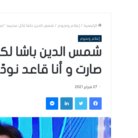
الرئيسية
/
إعلام ونجوم
/
شمس الدين باشا لكل محبيه “مصيب
إعلام ونجوم
شمس الدين باشا لك
صارت و أنا قاعد نودّع
27 فبراير 2021
فيسبوك
تويتر
لينكدإن
ماسنجر