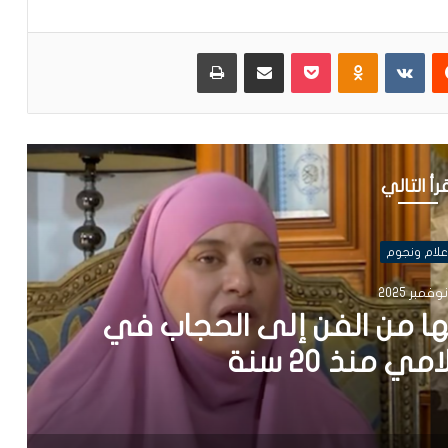
يست
Odnoklassniki
بوكيت
مشاركة عبر البريد
طباعة
رأ التالي
علام ونجوم
ها من الفن إلى الحجاب في
 منذ 20 سنة