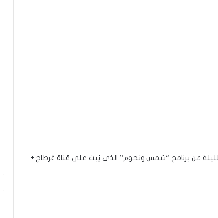
 الليلة من برنامج “شمس ونجوم” الذي يُبث على قناة قرطاج +