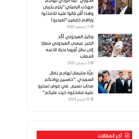
الكوري’..بية الزردي تهاجم
مهذب الرميلي:”يلزم يتربى
وهذا أش قالوا عليه تلامذتوا
وراهم خايفين”(فيديو)
11 ديسمبر 2022
وكيل العيدوني أكّد
الخبر..عيسى العيدوني معارا
إلى بطل أوروبا بديلا للاعبه
المصاب
3 ديسمبر 2022
عزّة سليمان تهاجم نضال
السعدي :”حاسبين رواحكم
صحاب نسيم.. في عوض تسترو
عليه فضحتوه خيت عليكم”
29 فبراير 2024
آخر المقالات