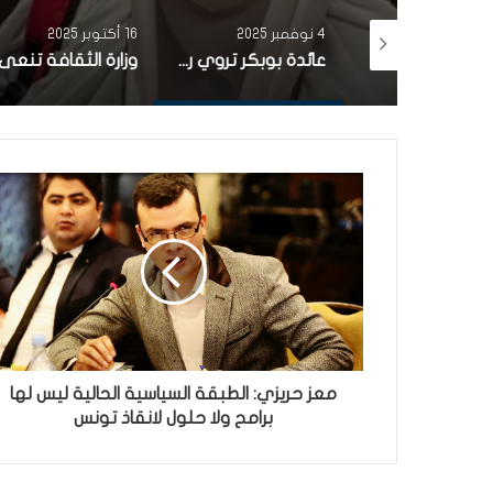
4 نوفمبر 2025
16 أكتوبر 2025
بأغنية من التراث التونسي.. مشاركة تونسية تتألّق في برنامج the voice (فيديو)
عائدة بوبكر تروي رحلتها من الفن إلى الحجاب في أول ظهور إعلامي منذ 20 سنة
معز حريزي: الطبقة السياسية الحالية ليس لها
برامح ولا حلول لانقاذ تونس