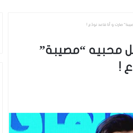
ة” صارت و أنا قاعد نودّع !
ل محبيه “مصيبة”
 !