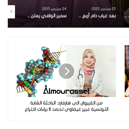
25 سبتمبر 2025
24 سبتمبر 2025
24 سبتمبر 2025
وزارة الثقافة تنعى الممثل علي الفارسي
بعد غياب دام أربع سنوات..سامي الفهري يعلن عن مسلسل جديد بعوان “هاذي آخرتها”
سمير الوافي يعلن عن وفاة شقيقه ماهر:”فاجعة كبيرة.. رحل عنا في عز شبابه”
من القيروان الى هارفارد: الباحثة الشابة
التونسية عبير غيضاوي تحصد 6 براءات اختراع