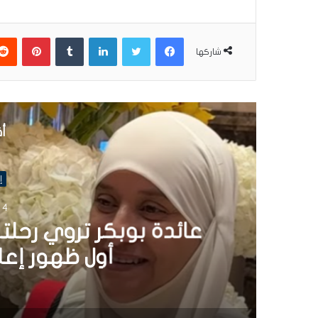
فيسبوك
تويتر
لينكدإن
بينتير
شاركها
أق
إ
4 نوفمبر 2025
عائدة بوبكر تروي رحلت
أول ظهور إعلامي