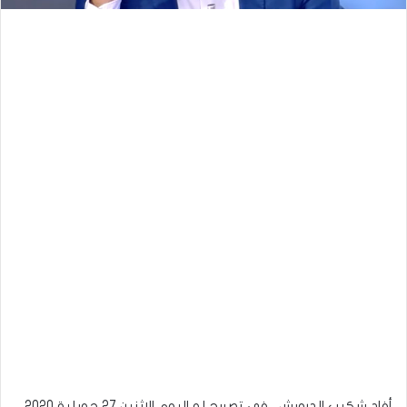
أفاد شكيب الدرويش ، في تصريح له اليوم الإثنين 27 جويلية 2020 ،