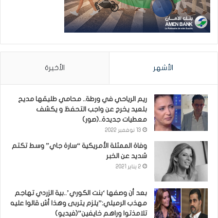
الأشهر
الأخيرة
ريم الرياحي في ورطة.. محامي طليقها مديح
بلعيد يخرج عن واجب التحفظ و يكشف
معطيات جديدة..(صور)
13 نوفمبر 2022
وفاة الممثلة الأمريكية “سارة جاي” وسط تكتم
شديد عن الخبر
2 يناير 2021
بعد أن وصفها ‘بنت الكوري’..بية الزردي تهاجم
مهذب الرميلي:”يلزم يتربى وهذا أش قالوا عليه
تلامذتوا وراهم خايفين”(فيديو)