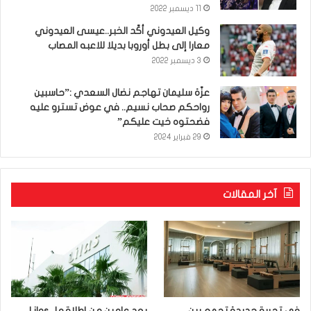
11 ديسمبر 2022
وكيل العيدوني أكّد الخبر..عيسى العيدوني
معارا إلى بطل أوروبا بديلا للاعبه المصاب
3 ديسمبر 2022
عزّة سليمان تهاجم نضال السعدي :”حاسبين
رواحكم صحاب نسيم.. في عوض تسترو عليه
فضحتوه خيت عليكم”
29 فبراير 2024
آخر المقالات
في تجربة جديدة تجمع بين
بعد عامين من إطلاقها.. Lilas