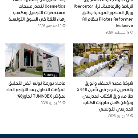
الرياضة والرفاهية.. نزل Iberostar
Cosmetics تتصدر مبيعات
رويال المنصور المهدية يطلق
مستحضرات التجميل وتكسب
Pilates Reformer بنظام All
رهان الثقة في السوق التونسية
Inclusive
2 أغسطس 2026
2 أغسطس 2026
شركة عجين الحلفاء والورق
عاجل: بورصة تونس تقرر التعليق
بالقصرين تنجح في تأمين 5446
المؤقت للتداول بعد التراجع الحاد
طنا من ورق الكتاب المدرسي
لمؤشر TUNINDEX تجاوز3%
وتؤمّن كامل حاجيات الكتاب
28 يوليو 2026
المدرسي التونسي
28 يوليو 2026