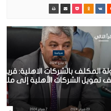
يست
Odnoklassniki
بوكيت
مشاركة عبر البريد
طباعة
رأ التالي
سياسة
 2024
ركات الاهلية: قريبا الترفيع
 الأهلية إلى مليون دينار
23 فبراير 2024
7 فبراير 2024
17 يناير 2024