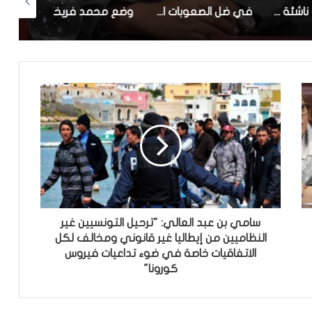
صنعت شركة ناشئة تونسية.. بلدية سوسة تنطلق في تجربة ‘zigofiltre’
في ضل الصعوبات الاقتصادية : تاخر كبير في الاعلان عن تركيبة الهيئة الوطنية للصلح الجزائي وانطلاق اشغالها
وضع محمد فريخة الصحي صعب ونقله الي المستشفى
سامي بن عبد العالي: "ترحيل التونسيين غير
النظاميين من إيطاليا غير قانوني ومخالف لكل
الاتفاقيات خاصة في ضوء تداعيات فيروس
كورونا"