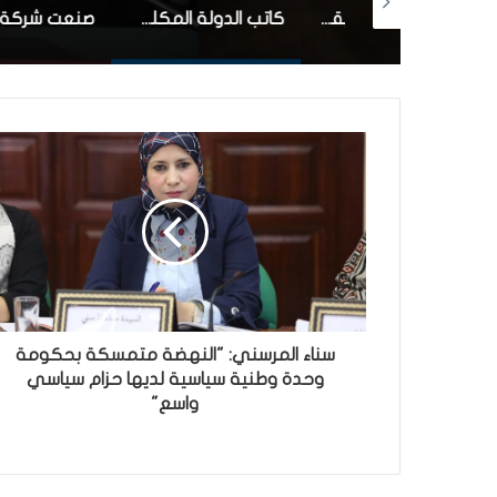
رئيس الجمهورية يقرر إنهاء مهام وزير الشؤون الدينية
كاتب الدولة المكلف بالشركات الاهلية: قريبا الترفيع في سقف تمويل الشركات الأهلية إلى مليون دينار
سناء المرسني: "النهضة متمسكة بحكومة
وحدة وطنية سياسية لديها حزام سياسي
واسع"