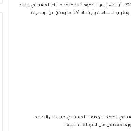
قال كرونيكور شكيب الدرويش ، اليوم الإثنين 10 أوت 2020 ، أن لقاء رئيس الحكومة المكلف هشام المشيشي براشد
تقريب المسافات والإبتعاد أكثر ما يمكن عن الرسميات
مشيشي لحركة النهضة :” المشيشي حب يدلل النهضة
 دورها مفصلي في المرحلة المقبلة”.