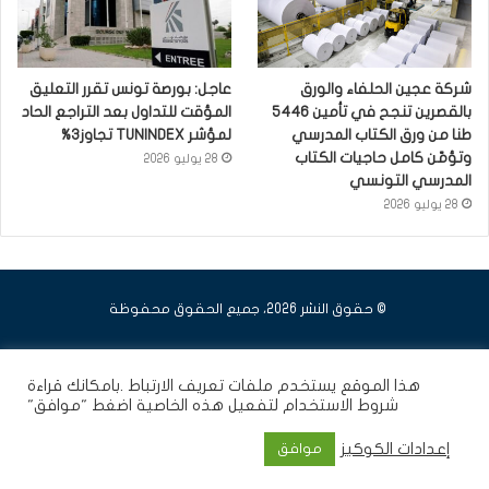
شركة عجين الحلفاء والورق
عاجل: بورصة تونس تقرر التعليق
بالقصرين تنجح في تأمين 5446
المؤقت للتداول بعد التراجع الحاد
طنا من ورق الكتاب المدرسي
لمؤشر TUNINDEX تجاوز3%
وتؤمّن كامل حاجيات الكتاب
28 يوليو 2026
المدرسي التونسي
28 يوليو 2026
© حقوق النشر 2026، جميع الحقوق محفوظة
فيسبوك
يوتيوب
انستقرام
هذا الموقع يستخدم ملفات تعريف الارتباط .بامكانك قراءة
شروط الاستخدام
لتفعيل هذه الخاصية اضغط "موافق"
إعدادات الكوكيز
موافق