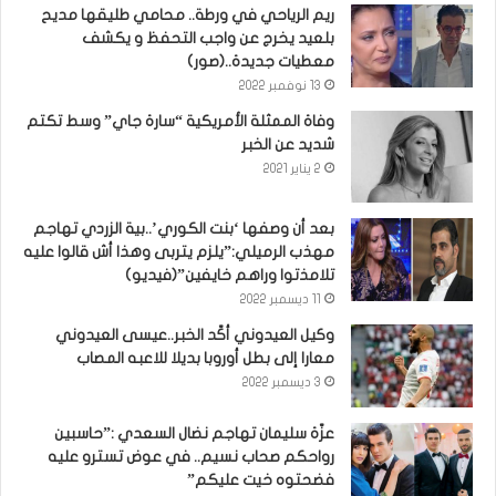
ريم الرياحي في ورطة.. محامي طليقها مديح
بلعيد يخرج عن واجب التحفظ و يكشف
معطيات جديدة..(صور)
13 نوفمبر 2022
وفاة الممثلة الأمريكية “سارة جاي” وسط تكتم
شديد عن الخبر
2 يناير 2021
بعد أن وصفها ‘بنت الكوري’..بية الزردي تهاجم
مهذب الرميلي:”يلزم يتربى وهذا أش قالوا عليه
تلامذتوا وراهم خايفين”(فيديو)
11 ديسمبر 2022
وكيل العيدوني أكّد الخبر..عيسى العيدوني
معارا إلى بطل أوروبا بديلا للاعبه المصاب
3 ديسمبر 2022
عزّة سليمان تهاجم نضال السعدي :”حاسبين
رواحكم صحاب نسيم.. في عوض تسترو عليه
فضحتوه خيت عليكم”