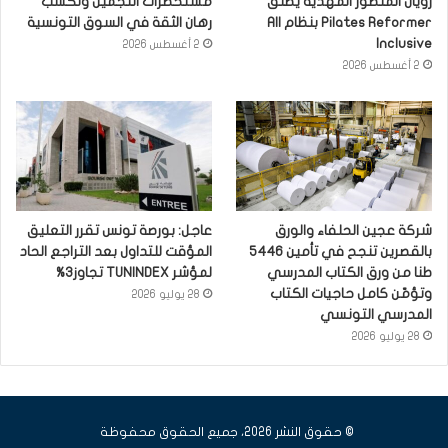
رويال المنصور المهدية يطلق
مستحضرات التجميل وتكسب
Pilates Reformer بنظام All
رهان الثقة في السوق التونسية
Inclusive
2 أغسطس 2026
2 أغسطس 2026
شركة عجين الحلفاء والورق
عاجل: بورصة تونس تقرر التعليق
بالقصرين تنجح في تأمين 5446
المؤقت للتداول بعد التراجع الحاد
طنا من ورق الكتاب المدرسي
لمؤشر TUNINDEX تجاوز3%
وتؤمّن كامل حاجيات الكتاب
28 يوليو 2026
المدرسي التونسي
28 يوليو 2026
© حقوق النشر 2026، جميع الحقوق محفوظة