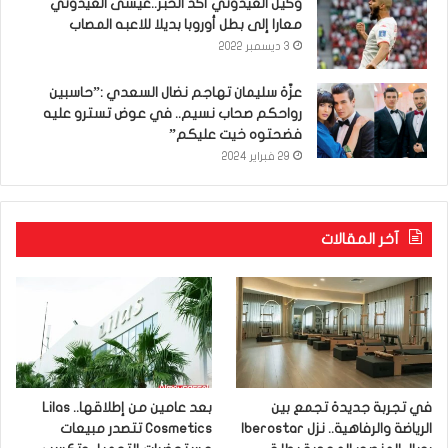
وكيل العيدوني أكّد الخبر..عيسى العيدوني
معارا إلى بطل أوروبا بديلا للاعبه المصاب
3 ديسمبر 2022
عزّة سليمان تهاجم نضال السعدي :”حاسبين
رواحكم صحاب نسيم.. في عوض تسترو عليه
فضحتوه خيت عليكم”
29 فبراير 2024
آخر المقالات
في تجربة جديدة تجمع بين
بعد عامين من إطلاقها.. Lilas
الرياضة والرفاهية.. نزل Iberostar
Cosmetics تتصدر مبيعات