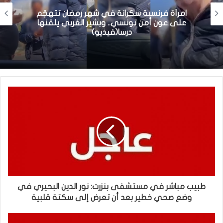
امرأة فرنسية سكرانة في شهر رمضان تتهجّم
على عون أمن تونسي.. وبشير الغربي يلقنها
درسا(فيديو)
طبيب مباشر في مستشفى بنزرت: نور الدين البحيري في
وضع صحي خطير بعد أن تعرض إلى سكتة قلبية