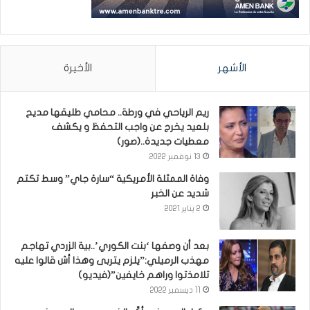
الأشهر
الأخيرة
ريم الرياحي في ورطة.. محامي طليقها مديح
بلعيد يخرج عن واجب التحفظ و يكشف
معطيات جديدة..(صور)
13 نوفمبر 2022
وفاة الممثلة الأمريكية “سارة جاي” وسط تكتم
شديد عن الخبر
2 يناير 2021
بعد أن وصفها ‘بنت الكوري’..بية الزردي تهاجم
مهذب الرميلي:”يلزم يتربى وهذا أش قالوا عليه
تلامذتوا وراهم خايفين”(فيديو)
11 ديسمبر 2022