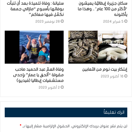
سكان جزيرة إيطاليّة يعيشون
سليانة : وفاة تلميذة بعد أن تنبأت
‘لأكثر من 100 عام’ .. وهذا ما
بوفاتها بأسبوع “مازالي جمعة
يأكلونه
نكمّل فيها معاكم”
5 فبراير 2024
28 نوفمبر 2023
إبتكار بيت نوم من الثعابين
وفاة العمّ عبد الحميد صاحب
مقولة “ألحڨ يا عمار” بإحدى
16 أكتوبر 2023
مستشفيات إيطاليا (فيديو)
2 أكتوبر 2023
اترك تعليقاً
لن يتم نشر عنوان بريدك الإلكتروني.
الحقول الإلزامية مشار إليها بـ
*