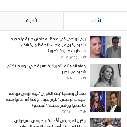
الأشهر
الأخيرة
ريم الرياحي في ورطة.. محامي طليقها مديح
بلعيد يخرج عن واجب التحفظ و يكشف
معطيات جديدة..(صور)
13 نوفمبر 2022
وفاة الممثلة الأمريكية “سارة جاي” وسط تكتم
شديد عن الخبر
2 يناير 2021
بعد أن وصفها ‘بنت الكوري’..بية الزردي تهاجم
مهذب الرميلي:”يلزم يتربى وهذا أش قالوا عليه
تلامذتوا وراهم خايفين”(فيديو)
11 ديسمبر 2022
وكيل العيدوني أكّد الخبر..عيسى العيدوني
معارا إلى بطل أوروبا بديلا للاعبه المصاب