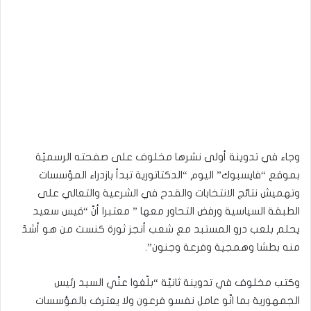
وجاء في تدوينة أولى نشرها مخلوف على صفحته الرسميّة
بموقع “فايسبوك” اليوم “الدكتاتورية تبدأ بازدراء المؤسسات
وتهميش نتائج الانتخابات والقدح في الشرعية والتعالي على
الطبقة السياسية ورفض التحاور معها ” معتبرا أنّ “قيس سعيد
يحلم بلعب درو المستبد مع شعب أنجز ثورة كنست من هو أشدّ
منه بطشا وهمجية وفرعة وجنون”.
وكتب مخلوف في تدوينة ثانيّة “بلّغوا عنّي السيد رئيس
الجمهورية بما انّو عامل نفسو فرعون ولا يعترف بالمؤسسات