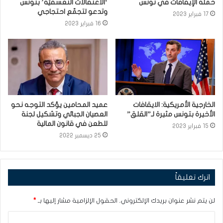
حملة الإيقافات في تونس
‘الاعتقالات التعسفيّة’ بتونس
وتدعو لتجمّع احتجاجي
17 فبراير 2023
16 فبراير 2023
الخارجية الأمريكية: الايقافات
عميد المحامين يؤكد التوجه نحو
الأخيرة بتونس مثيرة لـ”القلق”
العصيان الجبائي وتشكيل لجنة
للطعن في قانون المالية
15 فبراير 2023
25 ديسمبر 2022
اترك تعليقاً
لن يتم نشر عنوان بريدك الإلكتروني.
الحقول الإلزامية مشار إليها بـ
*
ا