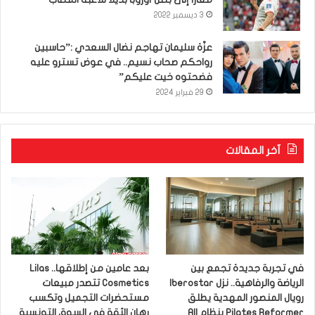
3 ديسمبر 2022
عزّة سليمان تهاجم نضال السعدي :”حاسبين
رواحكم صحاب نسيم.. في عوض تسترو عليه
فضحتوه خيت عليكم”
29 فبراير 2024
آخر المقالات
في تجربة جديدة تجمع بين
بعد عامين من إطلاقها.. Lilas
الرياضة والرفاهية.. نزل Iberostar
Cosmetics تتصدر مبيعات
رويال المنصور المهدية يطلق
مستحضرات التجميل وتكسب
Pilates Reformer بنظام All
رهان الثقة في السوق التونسية