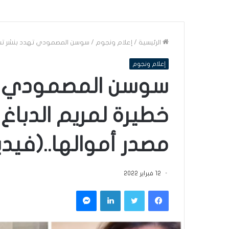
الرئيسية
/
إعلام ونجوم
/
سوسن المصمودي تهدد بنشر تسريب
إعلام ونجوم
سوسن المصمودي ته
خطيرة لمريم الدباغ 
مصدر أموالها..(فيدي
12 فبراير 2022
فيسبوك
تويتر
لينكدإن
ماسنجر