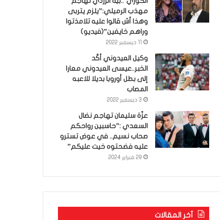
الكوري’..بية الزردي تهاجم
مهذب الرميلي:”يلزم يتربى
وهذا أش قالوا عليه تلامذتوا
وراهم خايفين”(فيديو)
11 ديسمبر 2022
وكيل العيدوني أكّد
الخبر..عيسى العيدوني معارا
إلى بطل أوروبا بديلا للاعبه
المصاب
3 ديسمبر 2022
عزّة سليمان تهاجم نضال
السعدي :”حاسبين رواحكم
صحاب نسيم.. في عوض تسترو
عليه فضحتوه خيت عليكم”
29 فبراير 2024
آخر المقالات