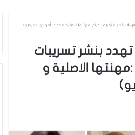
ات خطيرة لمريم الدباغ :مهنتها الاصلية و مصدر أموالها..(فيديو)
دد بنشر تسريبات
:مهنتها الاصلية و
و)