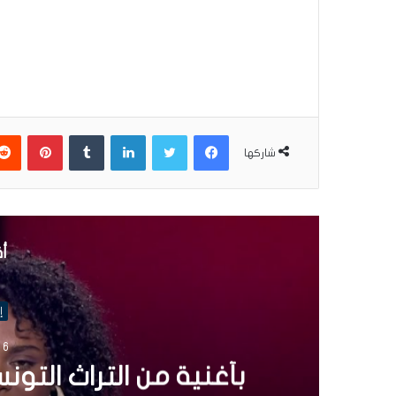
فيسبوك
تويتر
لينكدإن
بينتير
شاركها
أق
إ
4 نوفمبر 2025
عائدة بوبكر تروي رحلت