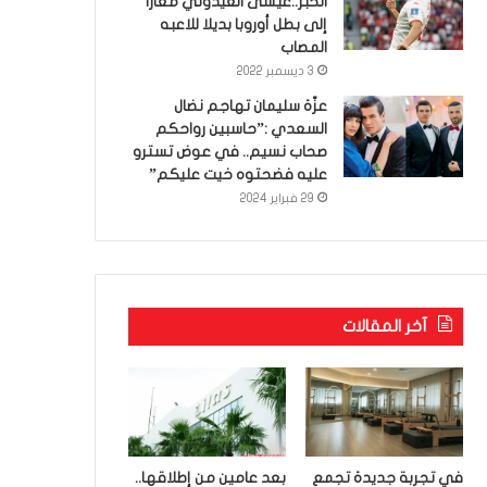
الخبر..عيسى العيدوني معارا
إلى بطل أوروبا بديلا للاعبه
المصاب
3 ديسمبر 2022
عزّة سليمان تهاجم نضال
السعدي :”حاسبين رواحكم
صحاب نسيم.. في عوض تسترو
عليه فضحتوه خيت عليكم”
29 فبراير 2024
آخر المقالات
في تجربة جديدة تجمع
بعد عامين من إطلاقها..