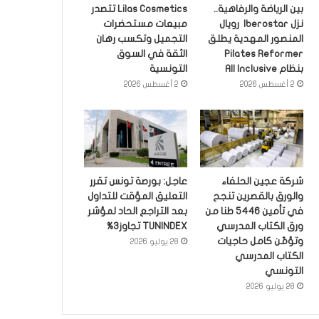
بين الرياضة والرفاهية..
Lilas Cosmetics تتصدر
نزل Iberostar رويال
مبيعات مستحضرات
المنصور المهدية يطلق
التجميل وتكسب رهان
Pilates Reformer
الثقة في السوق
بنظام All Inclusive
التونسية
2 أغسطس 2026
2 أغسطس 2026
شركة عجين الحلفاء
عاجل: بورصة تونس تقرر
والورق بالقصرين تنجح
التعليق المؤقت للتداول
في تأمين 5446 طنا من
بعد التراجع الحاد لمؤشر
ورق الكتاب المدرسي
TUNINDEX تجاوز3%
وتؤمّن كامل حاجيات
28 يوليو 2026
الكتاب المدرسي
التونسي
28 يوليو 2026