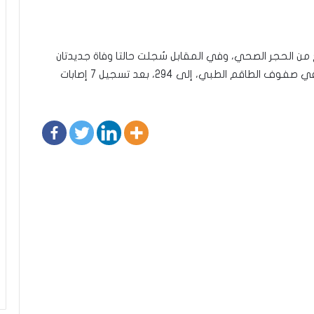
أنه تمّ اليوم تسجيل 1466 حالة خروج من الحجر الصحي، وفي المقابل سُجلت حالتا وفاة جديدتان
(العدد الجملي 107)، وارتفع عدد الإصابات المسجلة في صفوف الطاقم الطبي، إلى 294، بعد تسجيل 7 إصابات