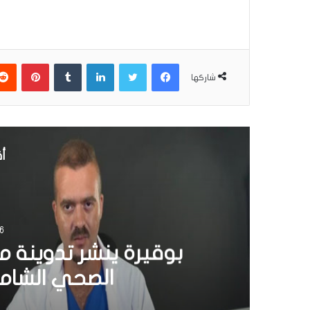
فيسبوك
تويتر
لينكدإن
بينتير
شاركها
أق
6 مارس 22
بوقيرة ينشر تدوينة 
الصحي الشامل