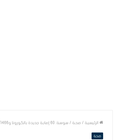
الرئيسية
/
صحة
/
سوسة: 60 إصابة جديدة بالكورونا و1466 حالة خروج من الحجر الصحي
صحة