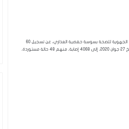
أعلنت رئيسة مصلحة الإعلام والبرامج الوطنية بالإدارة الجهوية للصحة بسوسة حفصية العذاري، عن تسجيل 60
إصابة جديدة بالكورونا، ليرتفع العدد الجملي منذ تاريخ 27 جوان 2020، إلى 4068 إصابة، منهم 48 حالة مستوردة،