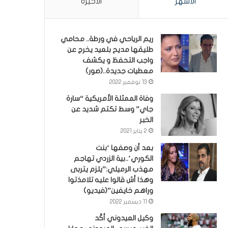
الأشهر
الأخيرة
ريم الرياحي في ورطة.. محامي
طليقها مديح بلعيد يخرج عن
واجب التحفظ و يكشف
معطيات جديدة..(صور)
13 نوفمبر 2022
وفاة الممثلة الأمريكية “سارة
جاي” وسط تكتم شديد عن
الخبر
2 يناير 2021
بعد أن وصفها ‘بنت
الكوري’..بية الزردي تهاجم
مهذب الرميلي:”يلزم يتربى
وهذا أش قالوا عليه تلامذتوا
وراهم خايفين”(فيديو)
11 ديسمبر 2022
وكيل العيدوني أكّد