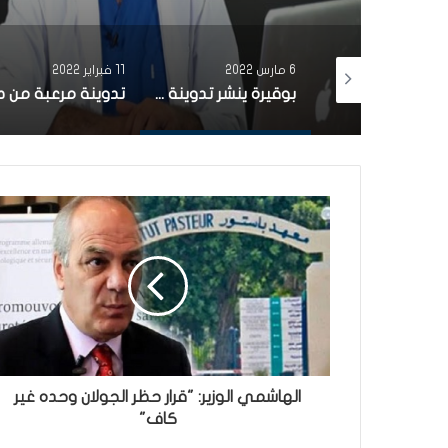
6 مارس 2022
11 فبراير 2022
الدكتور ذاكر لهيذب يُحذّر من كارثة في تونس
بوقيرة ينشر تدوينة مفزعة ويطالب بفرض الحجر الصحي الشامل قبل فوات الأوان
الهاشمي الوزير: "قرار حظر الجولان وحده غير
كاف"