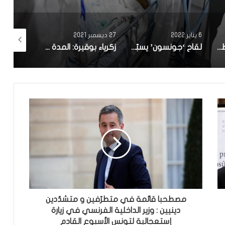
6 يناير 2022
27 ديسمبر 2021
24 ديسمبر 2021
تدوينة مرعبة من طبيب بمستشفى شارل نيكول
لقاح ‘جونسون’ يسبّب جلطات قلبية؟ الهاشمي الوزير يوضّح
زكرياء بوقيرة: المدة الجاية لعباد الكل بش تمرض
مصطحبا قائمة في متطرّفين و متشدّدين
دينيين : وزير الداخلية الفرنسي في زيارة
إستعجالية لتونس الأسبوع القادم