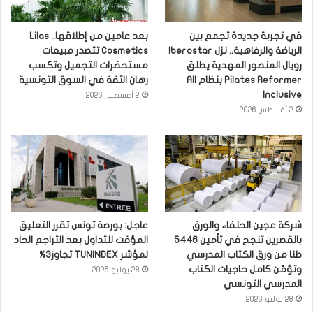
في تجربة جديدة تجمع بين
بعد عامين من إطلاقها.. Lilas
الرياضة والرفاهية.. نزل Iberostar
Cosmetics تتصدر مبيعات
رويال المنصور المهدية يطلق
مستحضرات التجميل وتكسب
Pilates Reformer بنظام All
رهان الثقة في السوق التونسية
Inclusive
2 أغسطس 2026
2 أغسطس 2026
شركة عجين الحلفاء والورق
عاجل: بورصة تونس تقرر التعليق
بالقصرين تنجح في تأمين 5446
المؤقت للتداول بعد التراجع الحاد
طنا من ورق الكتاب المدرسي
لمؤشر TUNINDEX تجاوز3%
وتؤمّن كامل حاجيات الكتاب
28 يوليو 2026
المدرسي التونسي
28 يوليو 2026