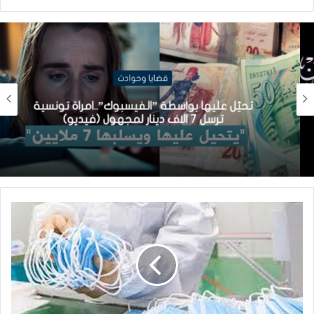
قضايا وحوادث
تحيّل عليها بواسطة ”الفيسبوك”..امراة تونسية
ترسل 7 الاف دينار لمجهول (فيديو)