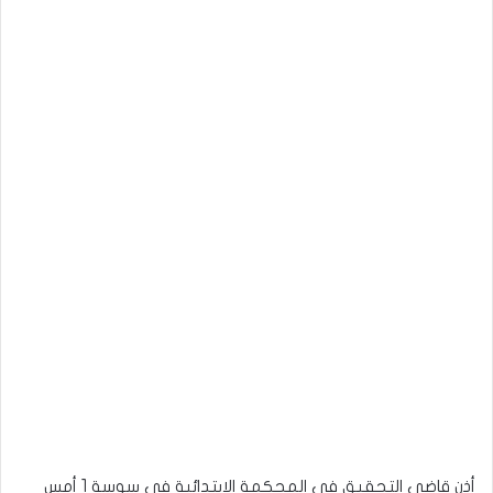
أذن قاضي التحقيق في المحكمة الإبتدائية في سوسة 1 أمس