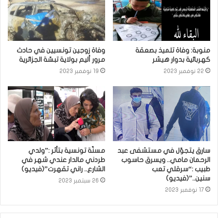
منوبة: وفاة تلميذ بصعقة
وفاة زوجين تونسيين في حادث
كهربائية بدوار هيشر
مرور أليم بولاية تبسّة الجزائرية
22 نوفمبر 2023
19 نوفمبر 2023
سارق يتجوّل في مستشفى عبد
مسنّة تونسية بتأثر :”ولدي
الرحمان مامي.. ويسرق حاسوب
طردني مالدار عندي شهر في
طبيب :“سرقلي تعب
الشارع.. راني تقهرت”(فيديو)
سنين..”(فيديو)
26 سبتمبر 2023
17 نوفمبر 2023