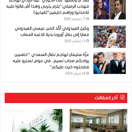
بعد أن وصفها ‘بنت الكوري’..بية الزردي تهاجم
مهذب الرميلي:”يلزم يتربى وهذا أش قالوا عليه
تلامذتوا وراهم خايفين”(فيديو)
11 ديسمبر 2022
وكيل العيدوني أكّد الخبر..عيسى العيدوني
معارا إلى بطل أوروبا بديلا للاعبه المصاب
3 ديسمبر 2022
عزّة سليمان تهاجم نضال السعدي :”حاسبين
رواحكم صحاب نسيم.. في عوض تسترو عليه
فضحتوه خيت عليكم”
29 فبراير 2024
آخر المقالات