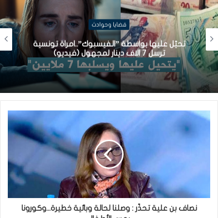
قضايا وحوادث
تحيّل عليها بواسطة ”الفيسبوك”..امراة تونسية
ترسل 7 الاف دينار لمجهول (فيديو)
نصاف بن علية تحذّر : وصلنا لحالة وبائية خطيرة...وكورونا