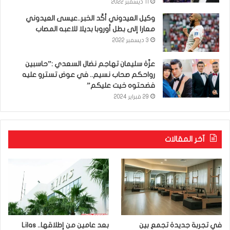
11 ديسمبر 2022
وكيل العيدوني أكّد الخبر..عيسى العيدوني
معارا إلى بطل أوروبا بديلا للاعبه المصاب
3 ديسمبر 2022
عزّة سليمان تهاجم نضال السعدي :”حاسبين
رواحكم صحاب نسيم.. في عوض تسترو عليه
فضحتوه خيت عليكم”
29 فبراير 2024
آخر المقالات
في تجربة جديدة تجمع بين
بعد عامين من إطلاقها.. Lilas