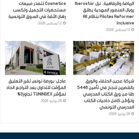
الرياضة والرفاهية.. نزل Iberostar
Cosmetics تتصدر مبيعات
رويال المنصور المهدية يطلق
مستحضرات التجميل وتكسب
Pilates Reformer بنظام All
رهان الثقة في السوق التونسية
Inclusive
2 أغسطس 2026
2 أغسطس 2026
شركة عجين الحلفاء والورق
عاجل: بورصة تونس تقرر التعليق
بالقصرين تنجح في تأمين 5446
المؤقت للتداول بعد التراجع الحاد
طنا من ورق الكتاب المدرسي
لمؤشر TUNINDEX تجاوز3%
وتؤمّن كامل حاجيات الكتاب
28 يوليو 2026
المدرسي التونسي
28 يوليو 2026