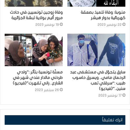
منوبة: وفاة تلميذ بصعقة
وفاة زوجين تونسيين في حادث
كهربائية بدوار هيشر
مرور أليم بولاية تبسّة الجزائرية
22 نوفمبر 2023
19 نوفمبر 2023
سارق يتجوّل في مستشفى عبد
مسنّة تونسية بتأثر :”ولدي
الرحمان مامي.. ويسرق حاسوب
طردني مالدار عندي شهر في
طبيب :“سرقلي تعب
الشارع.. راني تقهرت”(فيديو)
سنين..”(فيديو)
26 سبتمبر 2023
17 نوفمبر 2023
اترك تعليقاً