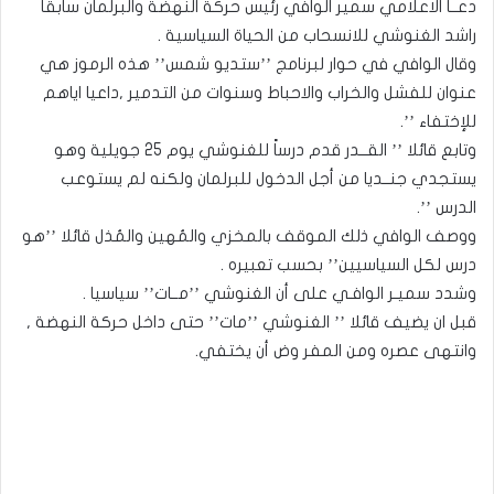
دعــا الاعلامي سمير الوافي رئيس حركة النهضة والبرلمان سابقاً
راشد الغنوشي للانسحاب من الحياة السياسية .
وقال الوافي في حوار لبرنامج ’’ستديو شمس’’ هذه الرموز هي
عنوان للفشل والخراب والاحباط وسنوات من التدمير ,داعيا اياهم
للإختفاء ’’.
وتابع قائلا ’’ القــدر قدم درساً للغنوشي يوم 25 جويلية وهو
يستجدي جنــديا من أجل الدخول للبرلمان ولكنه لم يستوعب
الدرس ’’.
ووصف الوافي ذلك الموقف بالمخزي والمُهين والمُذل قائلا ’’هو
درس لكل السياسيين’’ بحسب تعبيره .
وشدد سميـر الوافـي على أن الغنوشي ’’مــات’’ سياسيا .
قبل ان يضيف قائلا ’’ الغنوشي ’’مات’’ حتى داخل حركة النهضة ,
وانتهى عصره ومن المفر وض أن يختفي.