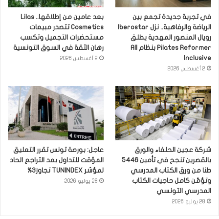
في تجربة جديدة تجمع بين
بعد عامين من إطلاقها.. Lilas
الرياضة والرفاهية.. نزل Iberostar
Cosmetics تتصدر مبيعات
رويال المنصور المهدية يطلق
مستحضرات التجميل وتكسب
Pilates Reformer بنظام All
رهان الثقة في السوق التونسية
Inclusive
2 أغسطس 2026
2 أغسطس 2026
شركة عجين الحلفاء والورق
عاجل: بورصة تونس تقرر التعليق
بالقصرين تنجح في تأمين 5446
المؤقت للتداول بعد التراجع الحاد
طنا من ورق الكتاب المدرسي
لمؤشر TUNINDEX تجاوز3%
وتؤمّن كامل حاجيات الكتاب
28 يوليو 2026
المدرسي التونسي
28 يوليو 2026