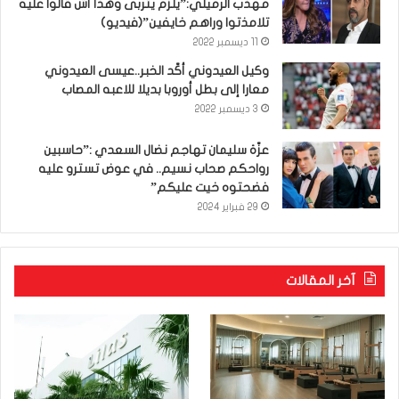
مهذب الرميلي:”يلزم يتربى وهذا أش قالوا عليه
تلامذتوا وراهم خايفين”(فيديو)
11 ديسمبر 2022
وكيل العيدوني أكّد الخبر..عيسى العيدوني
معارا إلى بطل أوروبا بديلا للاعبه المصاب
3 ديسمبر 2022
عزّة سليمان تهاجم نضال السعدي :”حاسبين
رواحكم صحاب نسيم.. في عوض تسترو عليه
فضحتوه خيت عليكم”
29 فبراير 2024
آخر المقالات