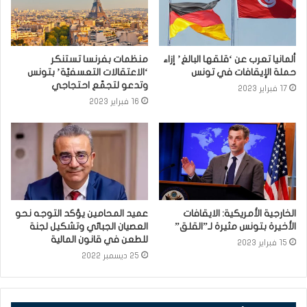
ألمانيا تعرب عن ‘قلقها البالغ’ إزاء
منظمات بفرنسا تستنكر
حملة الإيقافات في تونس
‘الاعتقالات التعسفيّة’ بتونس
وتدعو لتجمّع احتجاجي
17 فبراير 2023
16 فبراير 2023
الخارجية الأمريكية: الايقافات
عميد المحامين يؤكد التوجه نحو
الأخيرة بتونس مثيرة لـ”القلق”
العصيان الجبائي وتشكيل لجنة
للطعن في قانون المالية
15 فبراير 2023
25 ديسمبر 2022