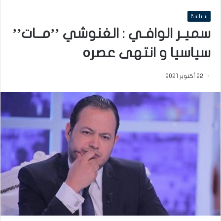
سياسة
سميـر الوافـي : الغنوشي ’’مــات’’
سياسيا و انتهى عصره
22 أكتوبر 2021