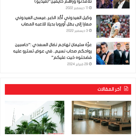
تلامذتوا وراهم خايفين”(فيديو)
11 ديسمبر 2022
وكيل العيدوني أكّد الخبر..عيسى العيدوني
معارا إلى بطل أوروبا بديلا للاعبه المصاب
3 ديسمبر 2022
عزّة سليمان تهاجم نضال السعدي :”حاسبين
رواحكم صحاب نسيم.. في عوض تسترو عليه
فضحتوه خيت عليكم”
29 فبراير 2024
آخر المقالات