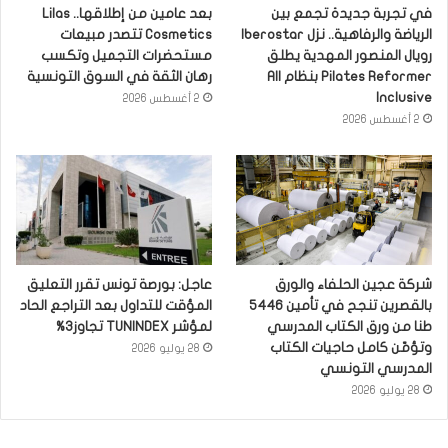
في تجربة جديدة تجمع بين
بعد عامين من إطلاقها.. Lilas
الرياضة والرفاهية.. نزل Iberostar
Cosmetics تتصدر مبيعات
رويال المنصور المهدية يطلق
مستحضرات التجميل وتكسب
Pilates Reformer بنظام All
رهان الثقة في السوق التونسية
Inclusive
2 أغسطس 2026
2 أغسطس 2026
شركة عجين الحلفاء والورق
عاجل: بورصة تونس تقرر التعليق
بالقصرين تنجح في تأمين 5446
المؤقت للتداول بعد التراجع الحاد
طنا من ورق الكتاب المدرسي
لمؤشر TUNINDEX تجاوز3%
وتؤمّن كامل حاجيات الكتاب
28 يوليو 2026
المدرسي التونسي
28 يوليو 2026