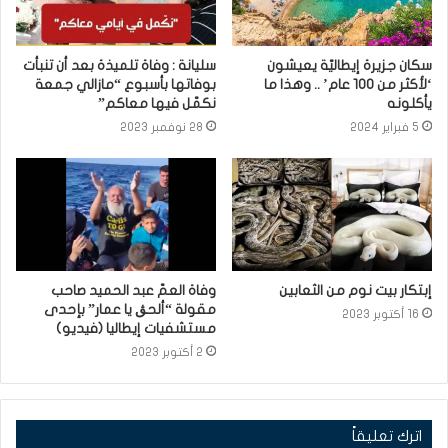
سكان جزيرة إيطاليّة يعيشون
سليانة : وفاة تلميذة بعد أن تنبأت
‘لأكثر من 100 عام’ .. وهذا ما
بوفاتها بأسبوع “مازالي جمعة
يأكلونه
نكمّل فيها معاكم”
5 فبراير 2024
28 نوفمبر 2023
إبتكار بيت نوم من الثعابين
وفاة العمّ عبد الحميد صاحب
مقولة “ألحڨ يا عمار” بإحدى
16 أكتوبر 2023
مستشفيات إيطاليا (فيديو)
2 أكتوبر 2023
اترك تعليقاً