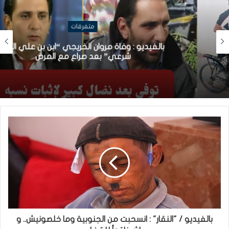
متفرقات
بالفيديو : وفاة مروان الخريجي “ابن بن علي الغير
شرعي” بعد صراع مع المرض
بالفيديو / "النقار" : انسحبت من الجنوبية وما خلصونيش.. و