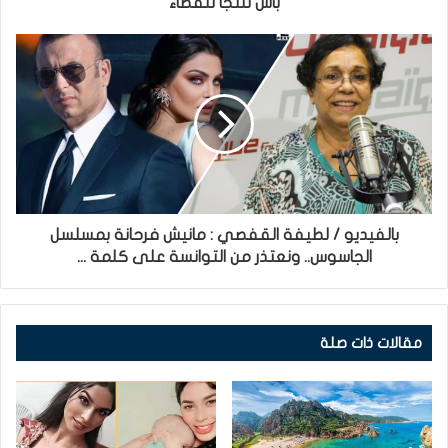
باش نلتجأ للقضاء
بالفيديو / لطيفة القفصي : مانيش فرحانة بمسلسل
الجاسوس.. ونعتذر من التوانسة على كلمة ...
مقالات ذات صلة