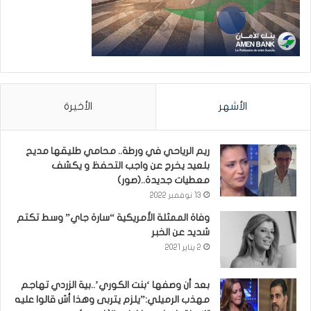
الأشهر
الأخيرة
ريم الرياحي في ورطة.. محامي طليقها مديح
بلعيد يخرج عن واجب التحفظ و يكشف
معطيات جديدة..(صور)
13 نوفمبر 2022
وفاة الممثلة الأمريكية “سارة جاي” وسط تكتم
شديد عن الخبر
2 يناير 2021
بعد أن وصفها ‘بنت الكوري’..بية الزردي تهاجم
مهذب الرميلي:”يلزم يتربى وهذا أش قالوا عليه