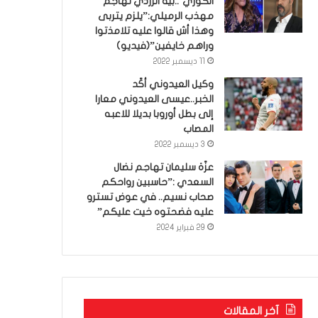
الكوري’..بية الزردي تهاجم
مهذب الرميلي:”يلزم يتربى
وهذا أش قالوا عليه تلامذتوا
وراهم خايفين”(فيديو)
11 ديسمبر 2022
وكيل العيدوني أكّد
الخبر..عيسى العيدوني معارا
إلى بطل أوروبا بديلا للاعبه
المصاب
3 ديسمبر 2022
عزّة سليمان تهاجم نضال
السعدي :”حاسبين رواحكم
صحاب نسيم.. في عوض تسترو
عليه فضحتوه خيت عليكم”
29 فبراير 2024
آخر المقالات