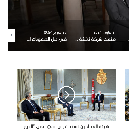
23 فبراير 2024
7 فبراير 2024
17 يناير 2024
صنعت شركة ناشئة تونسية.. بلدية سوسة تنطلق في تجربة ‘zigofiltre’
في ضل الصعوبات الاقتصادية : تاخر كبير في الاعلان عن تركيبة الهيئة الوطنية للصلح الجزائي وانطلاق اشغالها
وضع محمد فريخة الصحي صعب ونقله الي المستشفى
هيئة المحامين تساند قيس سعيّد في "الدور