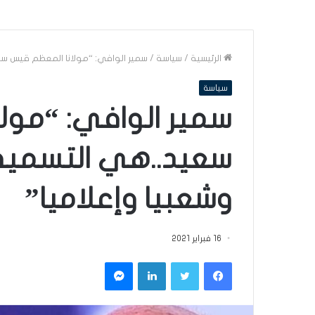
الرئيسية
/
سياسة
/
سمير الوافي: “مولانا المعظم قيس سعي
سياسة
سمير الوافي: “مول
سعيد..هي التسمية 
وشعبيا وإعلاميا”
16 فبراير 2021
فيسبوك
تويتر
لينكدإن
ماسنجر