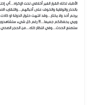
الأطباء لذلك القرار الغير أخلاقي تحت الإكراه…أي إ
بالحذر والوقاية والخوف على أحبائهم…والتقارب الا
يرحم أحد ولا يختار…وقد انتهت حلول الدولة او كاد
وربي يحفظكم جميعا…!!! رغم كل شيء ستشاهدون ه
ستصنع الحدث…وفي انتظار ذلك…من الحجر الصحي 