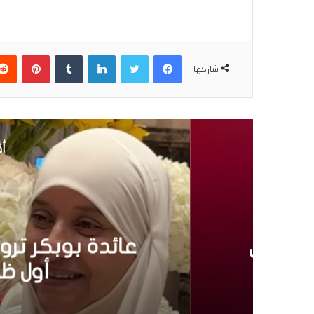
فيسبوك
تويتر
لينكدإن
بينتير
شاركها
أق
إ
4 نوفمبر 2025
عائدة بوبكر تروي رحلت
أول ظهور إعلامي