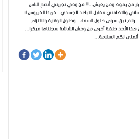
ختيار من يموت ومن يعيش…!!! من وحي تجربتي أنصح الناس
نساني والتضامني مقابل التباعد الجسدي…فهذا الفيروس لا
ت…ولم تبق سوى حلول السماء…وحلول الوقاية والالتزام…
ذا الأحد حلقة أخرى من وحش الشاشة سجلناها مبكرا…
أتمنى لكم السلامة…