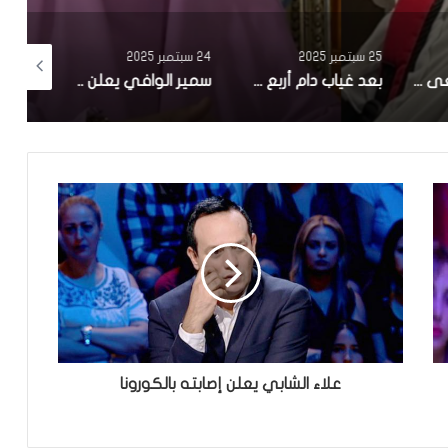
25 سبتمبر 2025
24 سبتمبر 2025
24 سبتمبر 2025
وزارة الثقافة تنعى الممثل علي الفارسي
بعد غياب دام أربع سنوات..سامي الفهري يعلن عن مسلسل جديد بعوان “هاذي آخرتها”
سمير الوافي يعلن عن وفاة شقيقه ماهر:”فاجعة كبيرة.. رحل عنا في عز شبابه”
علاء الشابي يعلن إصابته بالكورونا