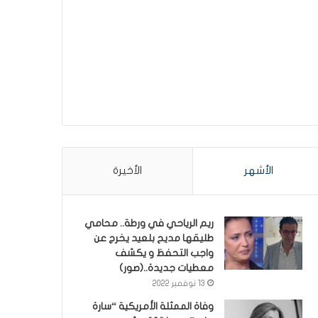
الأشهر
الأخيرة
ريم الرياحي في ورطة.. محامي
طليقها مديح بلعيد يخرج عن
واجب التحفظ و يكشف
معطيات جديدة..(صور)
13 نوفمبر 2022
وفاة الممثلة الأمريكية “سارة