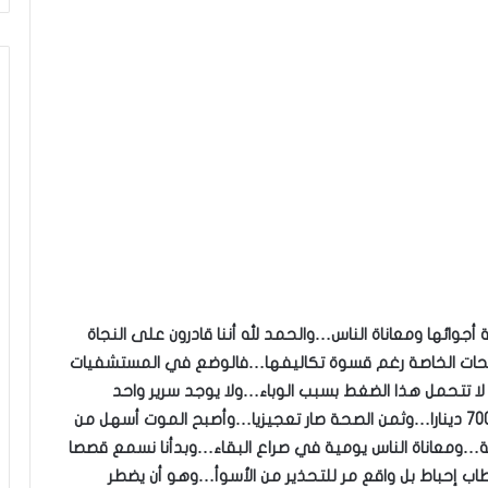
 أجوائها ومعاناة الناس…والحمد لله أننا قادرون على النجاة
صحات الخاصة رغم قسوة تكاليفها…فالوضع في المستشفيات
لا تتحمل هذا الضغط بسبب الوباء…ولا يوجد سرير واحد
لمرضى كورونا…وسوق التحاليل وصلت أسعارها الى 700 دينارا…وثمن الصحة صار تعجيزيا…وأصبح الموت أسهل من
ية…ومعاناة الناس يومية في صراع البقاء…وبدأنا نسمع قصصا
حباط بل واقع مر للتحذير من الأسوأ…وهو أن يضطر