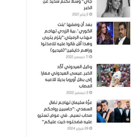
جاي” وسط تكتم شديد عن
الخبر
2 يناير 2021
بعد أن وصفها ‘بنت
الكوري’..بية الزردي تهاجم
مهذب الرميلي:”يلزم يتربى
وهذا أش قالوا عليه تلامذتوا
وراهم خايفين”(فيديو)
11 ديسمبر 2022
وكيل العيدوني أكّد
الخبر..عيسى العيدوني معارا
إلى بطل أوروبا بديلا للاعبه
المصاب
3 ديسمبر 2022
عزّة سليمان تهاجم نضال
السعدي :”حاسبين رواحكم
صحاب نسيم.. في عوض تسترو
عليه فضحتوه خيت عليكم”
29 فبراير 2024