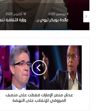
4 نوفمبر 2025
16 أكتوبر 2025
بأغنية من التراث التونسي.. مشاركة تونسية تتألّق في برنامج the voice (فيديو)
عائدة بوبكر تروي رحلتها من الفن إلى الحجاب في أول ظهور إعلامي منذ 20 سنة
عدنان منصر: الإمارات ضغطت على منصف
المرزوقي للإنقلاب على النهضة