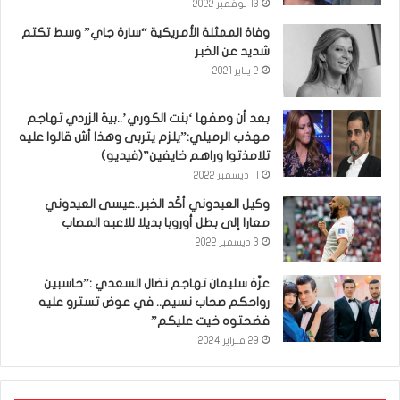
13 نوفمبر 2022
وفاة الممثلة الأمريكية “سارة جاي” وسط تكتم
شديد عن الخبر
2 يناير 2021
بعد أن وصفها ‘بنت الكوري’..بية الزردي تهاجم
مهذب الرميلي:”يلزم يتربى وهذا أش قالوا عليه
تلامذتوا وراهم خايفين”(فيديو)
11 ديسمبر 2022
وكيل العيدوني أكّد الخبر..عيسى العيدوني
معارا إلى بطل أوروبا بديلا للاعبه المصاب
3 ديسمبر 2022
عزّة سليمان تهاجم نضال السعدي :”حاسبين
رواحكم صحاب نسيم.. في عوض تسترو عليه
فضحتوه خيت عليكم”
29 فبراير 2024