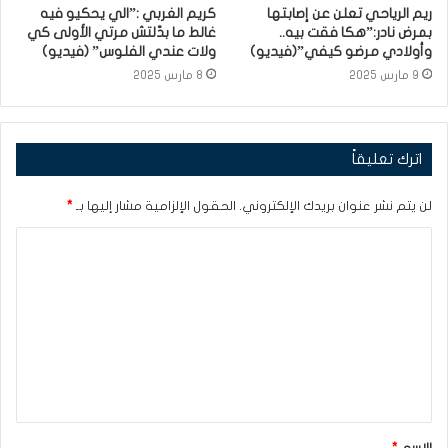
ريم الرياحي تعلن عن إصابتها
كريم الغربي :”الي يحكيو فيه
بمرض نادر:”هكا فقت بيه..
غالط ما بدّلتش مرتي الأولى كي
وأولادي مرضو كيفي”(فيديو)
ولات عندي الفلوس” (فيديو)
9 مارس 2025
8 مارس 2025
اترك تعليقاً
لن يتم نشر عنوان بريدك الإلكتروني.
الحقول الإلزامية مشار إليها بـ
*
ا
ل
ت
ع
ل
ي
ق
الاسم
*