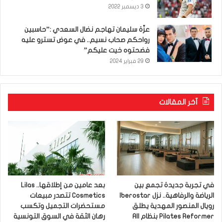
3 ديسمبر 2022
عزّة سليمان تهاجم نضال السعدي :”حاسبين
رواحكم صحاب نسيم.. في عوض تسترو عليه
فضحتوه خيت عليكم”
29 فبراير 2024
آخر المقالات
في تجربة جديدة تجمع بين
بعد عامين من إطلاقها.. Lilas
الرياضة والرفاهية.. نزل Iberostar
Cosmetics تتصدر مبيعات
رويال المنصور المهدية يطلق
مستحضرات التجميل وتكسب
Pilates Reformer بنظام All
رهان الثقة في السوق التونسية