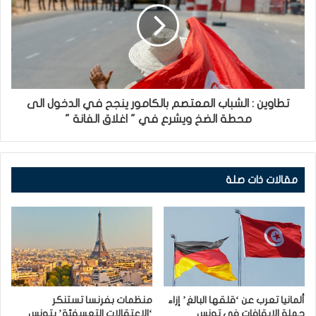
تطاوين : الشباب المعتصم بالكامور ينجح في الدخول الى
محطة الضخ ويشرع في " اغلاق الفانة "
مقالات ذات صلة
ألمانيا تعرب عن ‘قلقها البالغ’ إزاء
منظمات بفرنسا تستنكر
حملة الإيقافات في تونس
‘الاعتقالات التعسفيّة’ بتونس