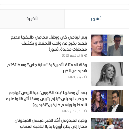
الأشهر
الأخيرة
ريم الرياحي في ورطة.. محامي طليقها مديح
بلعيد يخرج عن واجب التحفظ و يكشف
معطيات جديدة..(صور)
13 نوفمبر 2022
وفاة الممثلة الأمريكية “سارة جاي” وسط تكتم
شديد عن الخبر
2 يناير 2021
بعد أن وصفها ‘بنت الكوري’..بية الزردي تهاجم
مهذب الرميلي:”يلزم يتربى وهذا أش قالوا عليه
تلامذتوا وراهم خايفين”(فيديو)
11 ديسمبر 2022
وكيل العيدوني أكّد الخبر..عيسى العيدوني
معارا إلى بطل أوروبا بديلا للاعبه المصاب