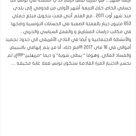
أربعة أشهر… هو تقريبا نفس الرقم الذي أنفقته في تونس من
حسابي الخاص خلال الاربعة أشهر الأولى من قدومي إلى بلدي
منذ شهر أوت 2011 ، مع العلم أنني قمت بتحويل مبلغ جملي
653 مليون دينار بالعملة الصعبة في الحسابات التونسية وضخها
في مكاتب دراسات المشاريع و والعمل السياسي والحزبي ،
والأنشطة الاجتماعية و أيضا في النادي الأفريقي الي حدود تجميد
أموالي في 16 ماي 2017 !!!!مع ذلك، أنا من يتم إتهامي بالتبييض
والفساد المالي، وهوما ” يبطى شوية” و ديما “مريڨلين”!!!!!!إن لم
نحسن الاختيار المرة القادمة ستكون تونس فعلا غابة مخيفة …