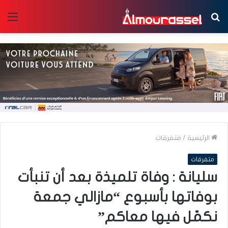
بحث
الق
عن
الرئيسية
/
متفرقات
متفرقات
سليانة : وفاة تلميذة بعد أن تنبأت
بوفاتها بأسبوع “مازالي جمعة
نكمّل فيها معاكم”