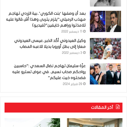
بعد أن وصفها ‘بنت الكوري’..بية الزردي تهاجم
مهذب الرميلي:”يلزم يتربى وهذا أش قالوا عليه
تلامذتوا وراهم خايفين”(فيديو)
11 ديسمبر 2022
وكيل العيدوني أكّد الخبر..عيسى العيدوني
معارا إلى بطل أوروبا بديلا للاعبه المصاب
3 ديسمبر 2022
عزّة سليمان تهاجم نضال السعدي :”حاسبين
رواحكم صحاب نسيم.. في عوض تسترو عليه
فضحتوه خيت عليكم”
29 فبراير 2024
آخر المقالات