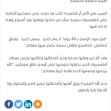
أصيلة منطقة الحبابسة.
الغريب في الأمر أن التلميذة كانت قد دونت على صفحتها الخاصة
على الفايسبوك تدوينة تنبأت من خلالها بوفاتها بعد أسبوع وهذا
ما جاء فيها :
“قبل موت الإنسان ب40 يوما.. لا ينام كثيرا .. ينسى كثيرا .. يشتاق
للماضي.. الحاصيلو مازالي جمعة نكمل فيها معاكم”.
وقد أثار خبر وفاتها صدمة وحزن أصدقائها وعائلتها وحتى نشطاء
الفايسبوك الذين تداولوا تدوينتها على أوسع نطاق معلقين :”الله
يرحمها وينعمها الدنيا فانية حبوا بعضكم”.
رحم الله الفقيدة ورزق أهلها وأصدقائها جميل الصبر والسلوان وإنا
لله وإنا إليه راجعون.