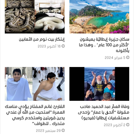
سكان جزيرة إيطاليّة يعيشون
إبتكار بيت نوم من الثعابين
‘لأكثر من 100 عام’ .. وهذا ما
16 أكتوبر 2023
يأكلونه
5 فبراير 2024
وفاة العمّ عبد الحميد صاحب
القارئ غانم المفتاح يؤدي مناسك
مقولة “ألحڨ يا عمار” بإحدى
العمرة:”استحيت من الله أن عندي
مستشفيات إيطاليا (فيديو)
يدين قويتين واستخدم كرسي
متحرك .. للطواف”
2 أكتوبر 2023
29 سبتمبر 2023