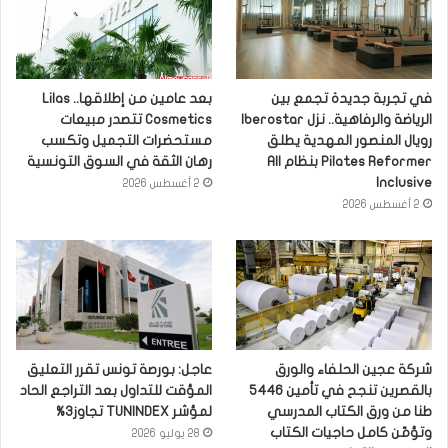
في تجربة جديدة تجمع بين
بعد عامين من إطلاقها.. Lilas
الرياضة والرفاهية.. نزل Iberostar
Cosmetics تتصدر مبيعات
رويال المنصور المهدية يطلق
مستحضرات التجميل وتكسب
Pilates Reformer بنظام All
رهان الثقة في السوق التونسية
Inclusive
2 أغسطس 2026
2 أغسطس 2026
شركة عجين الحلفاء والورق
عاجل: بورصة تونس تقرر التعليق
بالقصرين تنجح في تأمين 5446
المؤقت للتداول بعد التراجع الحاد
طنا من ورق الكتاب المدرسي
لمؤشر TUNINDEX تجاوز3%
وتؤمّن كامل حاجيات الكتاب
28 يوليو 2026