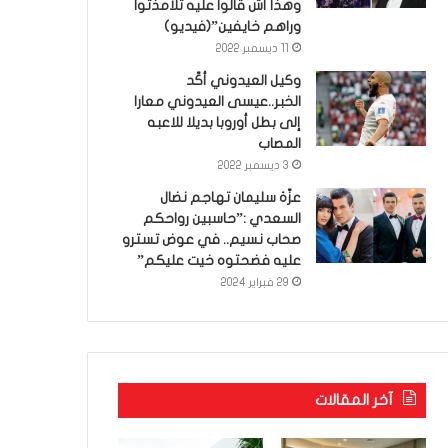
وهذا أش قالوا عليه تلامذتوا
وراهم خايفين”(فيديو)
11 ديسمبر 2022
وكيل العيدوني أكّد
الخبر..عيسى العيدوني معارا
إلى بطل أوروبا بديلا للاعبه
المصاب
3 ديسمبر 2022
عزّة سليمان تهاجم نضال
السعدي :”حاسبين رواحكم
صحاب نسيم.. في عوض تسترو
عليه فضحتوه خيت عليكم”
29 فبراير 2024
آخر المقالات