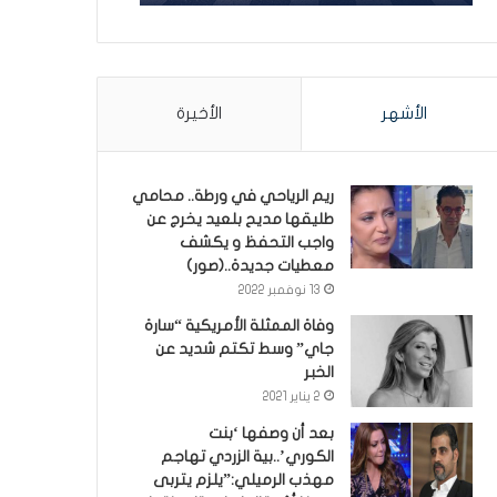
الأشهر
الأخيرة
ريم الرياحي في ورطة.. محامي
طليقها مديح بلعيد يخرج عن
واجب التحفظ و يكشف
معطيات جديدة..(صور)
13 نوفمبر 2022
وفاة الممثلة الأمريكية “سارة
جاي” وسط تكتم شديد عن
الخبر
2 يناير 2021
بعد أن وصفها ‘بنت
الكوري’..بية الزردي تهاجم
مهذب الرميلي:”يلزم يتربى