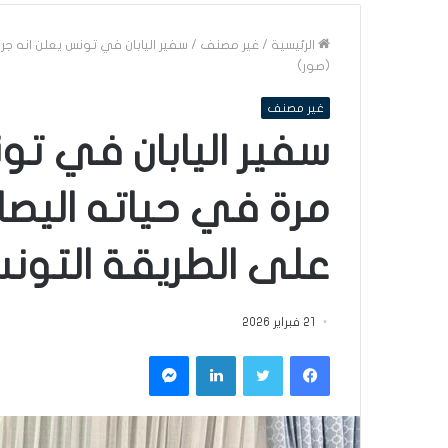
الرئيسية
/
غير مصنف
/
سفير اليابان في تونس يعلن انه ج
(صور)
غير مصنف
سفير اليابان في تو
مرة في حياته اليص
على الطريقة التونس
21 فبراير 2026
فيسبوك
تويتر
لينكدإن
ماسنجر