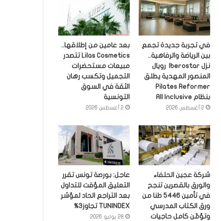
في تجربة جديدة تجمع
بعد عامين من إطلاقها..
بين الرياضة والرفاهية..
Lilas Cosmetics تتصدر
نزل Iberostar رويال
مبيعات مستحضرات
المنصور المهدية يطلق
التجميل وتكسب رهان
Pilates Reformer
الثقة في السوق
بنظام All Inclusive
التونسية
2 أغسطس 2026
2 أغسطس 2026
شركة عجين الحلفاء
عاجل: بورصة تونس تقرر
والورق بالقصرين تنجح
التعليق المؤقت للتداول
في تأمين 5446 طنا من
بعد التراجع الحاد لمؤشر
ورق الكتاب المدرسي
TUNINDEX تجاوز3%
وتؤمّن كامل حاجيات
28 يوليو 2026