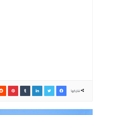
فيسبوك
تويتر
لينكدإن
بينتير
شاركها