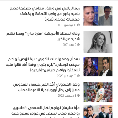
ريم الرياحي في ورطة.. محامي طليقها مديح
بلعيد يخرج عن واجب التحفظ و يكشف
معطيات جديدة..(صور)
13 نوفمبر 2022
وفاة الممثلة الأمريكية “سارة جاي” وسط تكتم
شديد عن الخبر
2 يناير 2021
بعد أن وصفها ‘بنت الكوري’..بية الزردي تهاجم
مهذب الرميلي:”يلزم يتربى وهذا أش قالوا عليه
تلامذتوا وراهم خايفين”(فيديو)
11 ديسمبر 2022
وكيل العيدوني أكّد الخبر..عيسى العيدوني
معارا إلى بطل أوروبا بديلا للاعبه المصاب
3 ديسمبر 2022
عزّة سليمان تهاجم نضال السعدي :”حاسبين
رواحكم صحاب نسيم.. في عوض تسترو عليه