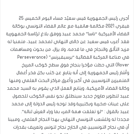
أجرى رئيس الجمهورية قيس سعيّد مساء اليوم الخميس 25
فيفري 2021 مكالمة هاتفية مع عالم الفضاء التونسي بوكالة
الفضاء الأميركية “ناسا” محمد عبيد.ووفق بلاغ لرئاسة الجمهورية
فقد أعرب قيس سعيد عن خالص التهاني لمحمد عبيد، متمنيا له
مزيد التألق والنجاح في ما قدمه، ولا يزال، من بحوث ومساهمات
في صناعة المركبة الفضائية “برسيفيرنس” (Perseverance
Rover) التي حطت مؤخرا بنجاح فوق سطح كوكب المريخ.
وأشار رئيس الجمهورية إلى أنه يتابع عن كثب بكل فخر أعمال
المتميزين التونسيين في أكبر وأعرق مراكز البحث العلمي ومنها
وكالة الفضاء الأمريكية، ويتابع العمل الذي يقوم به السيد محمد
عبيد لتطوير صاروخ جديد سينطلق نحو نفس الكوكب للحصول
على عينات صخرية وبكتيرية.وقد توجه رئيس الدولة إلى محمد
عبيد بالقول : “لو تعلقت همة المرء بما وراء العرش لناله”.
مجددا له وللشعب التونسي التهاني بهذا النجاح العلمي، ومبينا
أن في نجاح التونسيين في الخارج نجاح لتونس وتعريف بقدرات