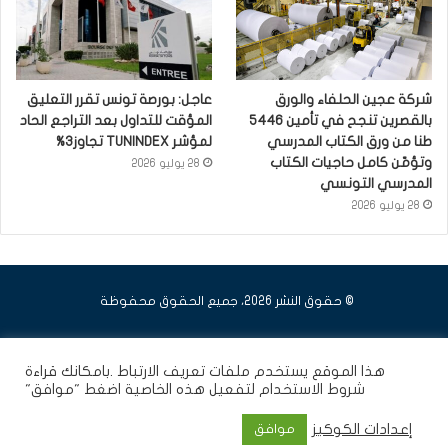
شركة عجين الحلفاء والورق
عاجل: بورصة تونس تقرر التعليق
بالقصرين تنجح في تأمين 5446
المؤقت للتداول بعد التراجع الحاد
طنا من ورق الكتاب المدرسي
لمؤشر TUNINDEX تجاوز3%
وتؤمّن كامل حاجيات الكتاب
28 يوليو 2026
المدرسي التونسي
28 يوليو 2026
© حقوق النشر 2026، جميع الحقوق محفوظة
فيسبوك
يوتيوب
انستقرام
هذا الموقع يستخدم ملفات تعريف الارتباط .بامكانك قراءة
شروط الاستخدام
لتفعيل هذه الخاصية اضغط "موافق"
إعدادات الكوكيز
موافق