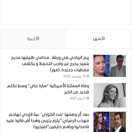
الأشهر
الأخيرة
ريم الرياحي في ورطة.. محامي طليقها مديح
بلعيد يخرج عن واجب التحفظ و يكشف
معطيات جديدة..(صور)
13 نوفمبر 2022
وفاة الممثلة الأمريكية “سارة جاي” وسط تكتم
شديد عن الخبر
2 يناير 2021
بعد أن وصفها ‘بنت الكوري’..بية الزردي تهاجم
مهذب الرميلي:”يلزم يتربى وهذا أش قالوا عليه
تلامذتوا وراهم خايفين”(فيديو)