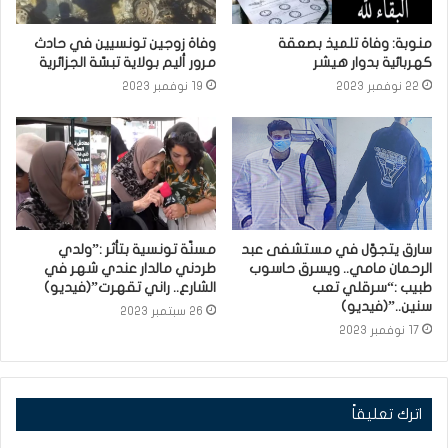
منوبة: وفاة تلميذ بصعقة
وفاة زوجين تونسيين في حادث
كهربائية بدوار هيشر
مرور أليم بولاية تبسّة الجزائرية
22 نوفمبر 2023
19 نوفمبر 2023
سارق يتجوّل في مستشفى عبد
مسنّة تونسية بتأثر :”ولدي
الرحمان مامي.. ويسرق حاسوب
طردني مالدار عندي شهر في
طبيب :“سرقلي تعب
الشارع.. راني تقهرت”(فيديو)
سنين..”(فيديو)
26 سبتمبر 2023
17 نوفمبر 2023
اترك تعليقاً