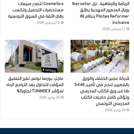
الرياضة والرفاهية.. نزل Iberostar
Cosmetics تتصدر مبيعات
رويال المنصور المهدية يطلق
مستحضرات التجميل وتكسب
Pilates Reformer بنظام All
رهان الثقة في السوق التونسية
Inclusive
2 أغسطس 2026
2 أغسطس 2026
شركة عجين الحلفاء والورق
عاجل: بورصة تونس تقرر التعليق
بالقصرين تنجح في تأمين 5446
المؤقت للتداول بعد التراجع الحاد
طنا من ورق الكتاب المدرسي
لمؤشر TUNINDEX تجاوز3%
وتؤمّن كامل حاجيات الكتاب
28 يوليو 2026
المدرسي التونسي
28 يوليو 2026