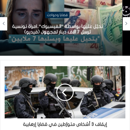
قضايا وحوادث
تحيّل عليها بواسطة ”الفيسبوك”..امراة تونسية
ترسل 7 الاف دينار لمجهول (فيديو)
إيقاف 3 أشخاص متورّطين في قضايا إرهابية