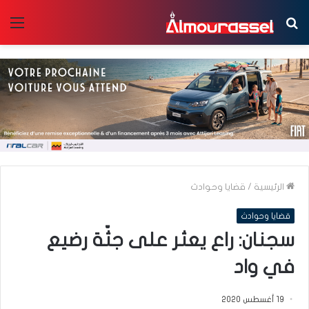
بحث
الق
عن
الرئيسية
/
قضايا وحوادث
قضايا وحوادث
سجنان: راع يعثر على جثّة رضيع
في واد
19 أغسطس 2020