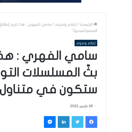
الرئيسية
/
إعلام ونجوم
/
سامي الفهري : هذا تاريخ إنطلاق
الجميع(فيديو)
إعلام ونجوم
سامي الفهري : هذا 
بثّ المسلسلات التون
ستكون في متناول 
26 مارس 2022
فيسبوك
تويتر
لينكدإن
ماسنجر