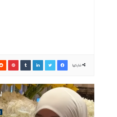
فيسبوك
تويتر
لينكدإن
بينتير
شاركها
أق
إ