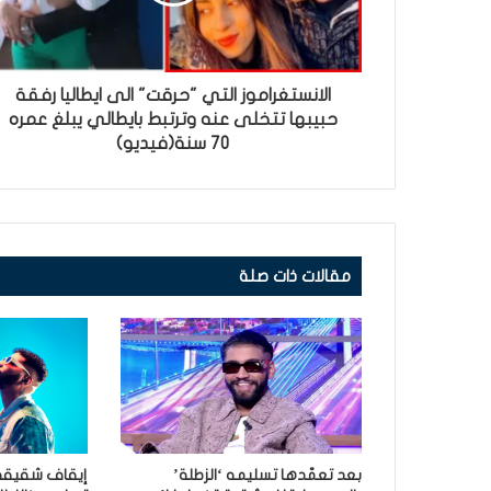
الانستغراموز التي "حرقت" الى ايطاليا رفقة
حبيبها تتخلى عنه وترتبط بايطالي يبلغ عمره
70 سنة(فيديو)
مقالات ذات صلة
بعد تعمّدها تسليمه ‘الزطلة’
إيقاف شقيقة ‘