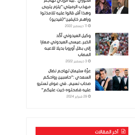
الكوري’..بية الزردي تهاجم
مهذب الرميلي:”يلزم يتربى
وهذا أش قالوا عليه تلامذتوا
وراهم خايفين”(فيديو)
11 ديسمبر 2022
وكيل العيدوني أكّد
الخبر..عيسى العيدوني معارا
إلى بطل أوروبا بديلا للاعبه
المصاب
3 ديسمبر 2022
عزّة سليمان تهاجم نضال
السعدي :”حاسبين رواحكم
صحاب نسيم.. في عوض تسترو
عليه فضحتوه خيت عليكم”
29 فبراير 2024
آخر المقالات