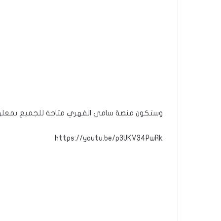
وستكون منصة سامي الفهري متاحة للجميع بمعلوم رمزي يقدر ب 600 مليم
https://youtu.be/p3UKV34PwRk