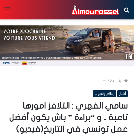
بحث
الق
عن
الرئيسية
/
أخبار
أخبار
إعلام ونجوم
سامي الفهري : التلافز امورها
تاعبة .. و “براءة ” باش يكون أفضل
عمل تونسي في التاريخ(فيديو)