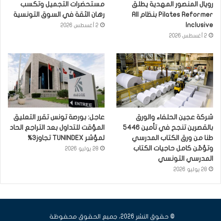
رويال المنصور المهدية يطلق
مستحضرات التجميل وتكسب
Pilates Reformer بنظام All
رهان الثقة في السوق التونسية
Inclusive
2 أغسطس 2026
2 أغسطس 2026
شركة عجين الحلفاء والورق
عاجل: بورصة تونس تقرر التعليق
بالقصرين تنجح في تأمين 5446
المؤقت للتداول بعد التراجع الحاد
طنا من ورق الكتاب المدرسي
لمؤشر TUNINDEX تجاوز3%
وتؤمّن كامل حاجيات الكتاب
28 يوليو 2026
المدرسي التونسي
28 يوليو 2026
© حقوق النشر 2026، جميع الحقوق محفوظة