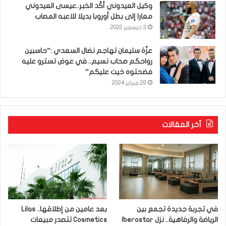
وكيل العيدوني أكّد الخبر..عيسى العيدوني
معارا إلى بطل أوروبا بديلا للاعبه المصاب
3 ديسمبر 2022
عزّة سليمان تهاجم نضال السعدي :”حاسبين
رواحكم صحاب نسيم.. في عوض تسترو عليه
فضحتوه خيت عليكم”
29 فبراير 2024
آخر المقالات
في تجربة جديدة تجمع بين
بعد عامين من إطلاقها.. Lilas
الرياضة والرفاهية.. نزل Iberostar
Cosmetics تتصدر مبيعات