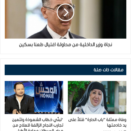
نجاة وزير الداخلية من محاولة اغتيال طعنا بسكين
مقالات ذات صلة
وفاة ممثلة ”باب الحارة” قتلاً على
‘تبنّي خطاب الشعوذة وتثمين
يد خادمتها⁩
تجارب النجاح الزائفة للعلاج من
مرض السرطان: عمادة الأطباء