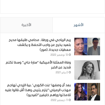
الأشهر
الأخيرة
ريم الرياحي في ورطة.. محامي طليقها مديح
بلعيد يخرج عن واجب التحفظ و يكشف
معطيات جديدة..(صور)
13 نوفمبر 2022
وفاة الممثلة الأمريكية “سارة جاي” وسط تكتم
شديد عن الخبر
2 يناير 2021
بعد أن وصفها ‘بنت الكوري’..بية الزردي تهاجم
مهذب الرميلي:”يلزم يتربى وهذا أش قالوا عليه
تلامذتوا وراهم خايفين”(فيديو)
11 ديسمبر 2022