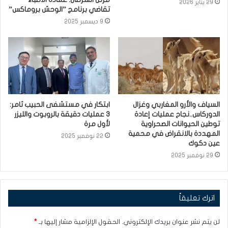
29 يناير 2026
تقاضي برنامج ”الوحش بروماكس”
9 ديسمبر 2025
السياف والأرو المغاربي وغزال
ابتكار في مستشفى الحبيب ثامر:
الدوركاس..نجاح عمليات إعادة
3 عمليات دقيقة بالروبوت والليزر
توطين الحيوانات الصحراوية
لأول مرة
المهددة بالانقراض في محمية
22 نوفمبر 2025
عين دكوك
29 نوفمبر 2025
اترك تعليقاً
لن يتم نشر عنوان بريدك الإلكتروني.
الحقول الإلزامية مشار إليها بـ
*