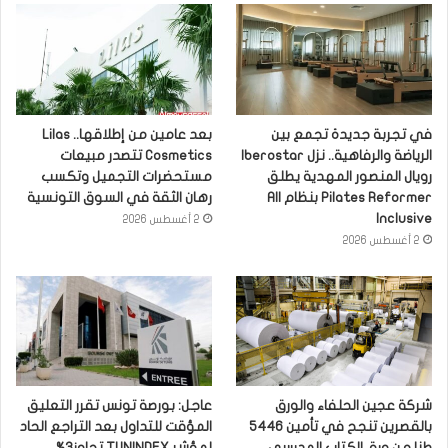
في تجربة جديدة تجمع بين
بعد عامين من إطلاقها.. Lilas
الرياضة والرفاهية.. نزل Iberostar
Cosmetics تتصدر مبيعات
رويال المنصور المهدية يطلق
مستحضرات التجميل وتكسب
Pilates Reformer بنظام All
رهان الثقة في السوق التونسية
Inclusive
2 أغسطس 2026
2 أغسطس 2026
شركة عجين الحلفاء والورق
عاجل: بورصة تونس تقرر التعليق
بالقصرين تنجح في تأمين 5446
المؤقت للتداول بعد التراجع الحاد
طنا من ورق الكتاب المدرسي
لمؤشر TUNINDEX تجاوز3%