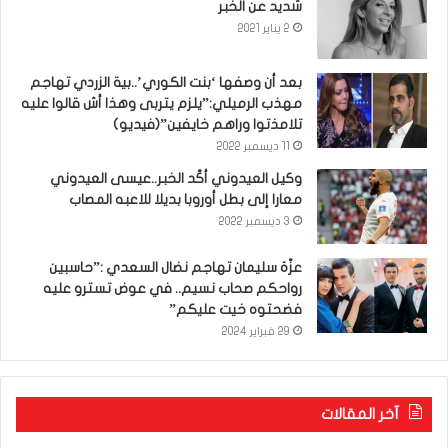
شديد عن الخبر
2 يناير 2021
بعد أن وصفها ‘بنت الكوري’..بية الزردي تهاجم
مهذب الرميلي:”يلزم يتربى وهذا أش قالوا عليه
تلامذتوا وراهم خايفين”(فيديو)
11 ديسمبر 2022
وكيل العيدوني أكّد الخبر..عيسى العيدوني
معارا إلى بطل أوروبا بديلا للاعبه المصاب
3 ديسمبر 2022
عزّة سليمان تهاجم نضال السعدي :”حاسبين
رواحكم صحاب نسيم.. في عوض تسترو عليه
فضحتوه خيت عليكم”
29 فبراير 2024
آخر المقالات