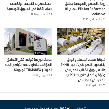
رويال المنصور المهدية يطلق
مستحضرات التجميل وتكسب
Pilates Reformer بنظام All
رهان الثقة في السوق التونسية
Inclusive
2 أغسطس 2026
2 أغسطس 2026
شركة عجين الحلفاء والورق
عاجل: بورصة تونس تقرر التعليق
بالقصرين تنجح في تأمين 5446
المؤقت للتداول بعد التراجع الحاد
طنا من ورق الكتاب المدرسي
لمؤشر TUNINDEX تجاوز3%
وتؤمّن كامل حاجيات الكتاب
28 يوليو 2026
المدرسي التونسي
28 يوليو 2026
© حقوق النشر 2026، جميع الحقوق محفوظة