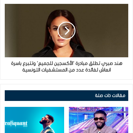
هند صبري تطلق مبادرة 'الأكسجين للجميع' وتتبرع باسرة
انعاش لفائدة عدد من المستشفيات التونسية
مقالات ذات صلة