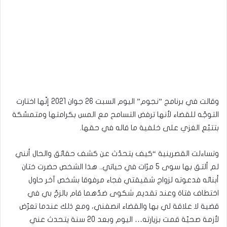
وقالت في برنامج ”نجوم” اليوم السبت 26 جوان 2021 إنّها اختارت
التوجّه للقضاء لأنها ترفض التسامح مع المس بكرامتها ومتمسّكة
بتتبّع الغزي على خلفية ما قاله في حقها.
وتساءلت القصرينية “كيف يتحدّث عن كشف حقائق والحال أنني
لم ألتق بها سوى 5 مرّات في حياتي.. هذا الشخص حضرت ختان
أبنائه فدعوته لزواج شقيقتي فجاء مرفوقا بشخص آخر حاول
اختطاف فتاة وعند تقديم شكوى ضدّهما قام بالزجّ بي في
قضية لا علاقة لي بها والقضاء انصفني، ومع ذلك عندما تعرّض
لأزمة صحيّة قمت بزيارته… اليوم وبعد 20 سنة يتحدث عني