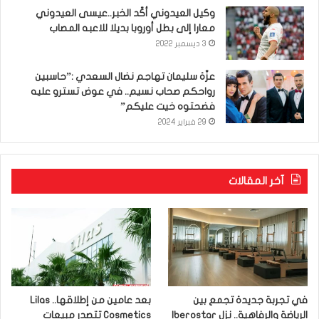
وكيل العيدوني أكّد الخبر..عيسى العيدوني
معارا إلى بطل أوروبا بديلا للاعبه المصاب
3 ديسمبر 2022
عزّة سليمان تهاجم نضال السعدي :”حاسبين
رواحكم صحاب نسيم.. في عوض تسترو عليه
فضحتوه خيت عليكم”
29 فبراير 2024
آخر المقالات
في تجربة جديدة تجمع بين
بعد عامين من إطلاقها.. Lilas
الرياضة والرفاهية.. نزل Iberostar
Cosmetics تتصدر مبيعات