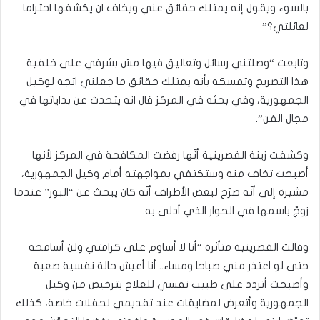
بالسوء ويقول إنه يمتلك حقائق عني ويخاف ان يكشفها احتراما
لعائلتي؟”
وتابعت “وصلتني رسائل وتعاليق فيها مسّ بشرفي على خلفية
هذا التصريح وتمسكه بأنه يمتلك حقائق ما جعلني اتجه لوكيل
الجمهورية، وفي بحثه في المركز قال انه يتحدث عن بداياتها في
مجال الفن”.
وكشفت زينة القصرينية أنّها رفضت المكافحة في المركز لأنها
أصبحت تخاف منه وستكتفي بمواجهته أمام وكيل الجمهورية،
مشيرة إلى أنّه صرّح لبعض الأطراف أنّه كان يبحث عن “البوز” عندما
زوجّ باسمها في الحوار الذي أدلى به.
وقالت القصرينية متأثرة “أنا لا أساوم على كرامتي ولن أسامحه
حتى لو اعتذر مني صباحا ومساء.. أنا أعيش حالة نفسية صعبة
وأصبحت أتردد على طبيب نفسي للعلاج بترخيص من وكيل
الجمهورية وأتعرض لمضايقات عند تقديمي لحفلات خاصة، كذلك