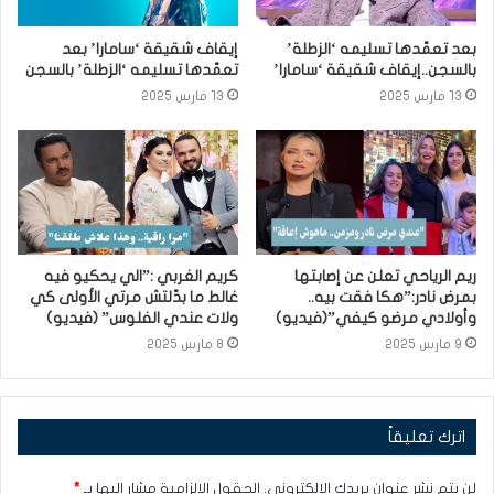
بعد تعمّدها تسليمه ‘الزطلة’
إيقاف شقيقة ‘سامارا’ بعد
بالسجن..إيقاف شقيقة ‘سامارا’
تعمّدها تسليمه ‘الزطلة’ بالسجن
13 مارس 2025
13 مارس 2025
ريم الرياحي تعلن عن إصابتها
كريم الغربي :”الي يحكيو فيه
بمرض نادر:”هكا فقت بيه..
غالط ما بدّلتش مرتي الأولى كي
وأولادي مرضو كيفي”(فيديو)
ولات عندي الفلوس” (فيديو)
9 مارس 2025
8 مارس 2025
اترك تعليقاً
لن يتم نشر عنوان بريدك الإلكتروني.
الحقول الإلزامية مشار إليها بـ
*