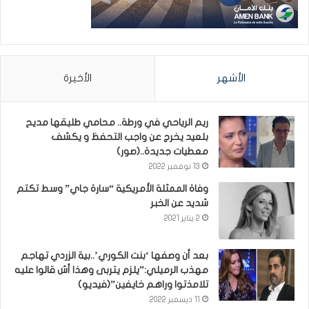
الأشهر
الأخيرة
ريم الرياحي في ورطة.. محامي طليقها مديح
بلعيد يخرج عن واجب التحفظ و يكشف
معطيات جديدة..(صور)
13 نوفمبر 2022
وفاة الممثلة الأمريكية “سارة جاي” وسط تكتم
شديد عن الخبر
2 يناير 2021
بعد أن وصفها ‘بنت الكوري’..بية الزردي تهاجم
مهذب الرميلي:”يلزم يتربى وهذا أش قالوا عليه
تلامذتوا وراهم خايفين”(فيديو)
11 ديسمبر 2022