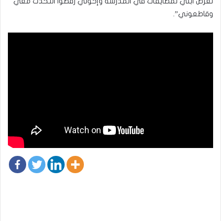
تعرّض ابني لمضايقات في المدرسة وإخوتي رفضوا التحدّث معي
وقاطعوني”.