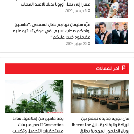
معارا إلى بطل أوروبا بديلا للاعبه المصاب
3 ديسمبر 2022
عزّة سليمان تهاجم نضال السعدي :”حاسبين
رواحكم صحاب نسيم.. في عوض تسترو عليه
فضحتوه خيت عليكم”
29 فبراير 2024
آخر المقالات
في تجربة جديدة تجمع بين
بعد عامين من إطلاقها.. Lilas
الرياضة والرفاهية.. نزل Iberostar
Cosmetics تتصدر مبيعات
رويال المنصور المهدية يطلق
مستحضرات التجميل وتكسب