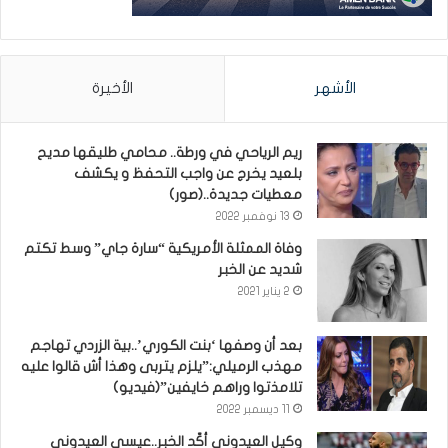
الأشهر
الأخيرة
ريم الرياحي في ورطة.. محامي طليقها مديح
بلعيد يخرج عن واجب التحفظ و يكشف
معطيات جديدة..(صور)
13 نوفمبر 2022
وفاة الممثلة الأمريكية “سارة جاي” وسط تكتم
شديد عن الخبر
2 يناير 2021
بعد أن وصفها ‘بنت الكوري’..بية الزردي تهاجم
مهذب الرميلي:”يلزم يتربى وهذا أش قالوا عليه
تلامذتوا وراهم خايفين”(فيديو)
11 ديسمبر 2022
وكيل العيدوني أكّد الخبر..عيسى العيدوني