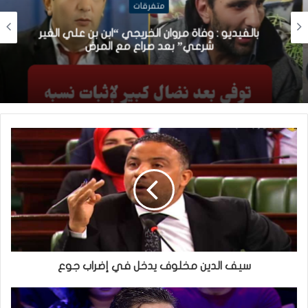
متفرقات
بالفيديو : وفاة مروان الخريجي “ابن بن علي الغير
شرعي” بعد صراع مع المرض
سيف الدين مخلوف يدخل في إضراب جوع