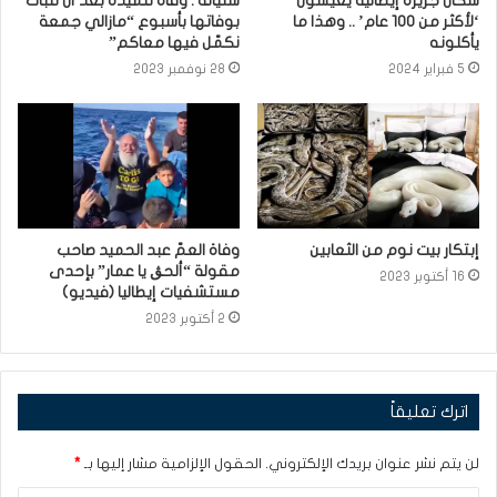
سكان جزيرة إيطاليّة يعيشون
سليانة : وفاة تلميذة بعد أن تنبأت
‘لأكثر من 100 عام’ .. وهذا ما
بوفاتها بأسبوع “مازالي جمعة
يأكلونه
نكمّل فيها معاكم”
5 فبراير 2024
28 نوفمبر 2023
إبتكار بيت نوم من الثعابين
وفاة العمّ عبد الحميد صاحب
مقولة “ألحڨ يا عمار” بإحدى
16 أكتوبر 2023
مستشفيات إيطاليا (فيديو)
2 أكتوبر 2023
اترك تعليقاً
لن يتم نشر عنوان بريدك الإلكتروني.
الحقول الإلزامية مشار إليها بـ
*