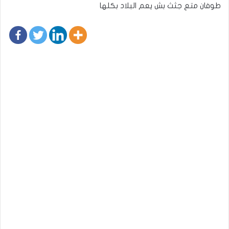
طوفان متع جثث بش يعم البلاد بكلها