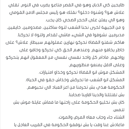
طايحين كي الذبان وهو في القصر متاعو يضرب في النوم. تقلي
علاش هو؟ وشنوة دخلو؟ نقلك هو رئيس مجلس الامن القومي
وهو الي يعلن على الحجر الصحي كان يحب.
و من الجيهة لخرى نحنا الشعب لتوة ساكتين, مصدومين, خايفين,
مدبرمين. نشوفوا في الشيء ماشي لقدام ولتوة لا تحركنا.
هاكم شفتو القضاة تحركو نهارين عملولهم سبيطار. علاش؟ على
خاطر يخافو منهم. وعندهم الحق كي تحركو وخافو على
رواحهم. مادام كل واحد نفسي نفسي من المعقول انهم يتحركو
وعلى الاقل يمنعو منظوريهم.
المشكل موش انو القضاة تحركو وخذاو امتيازات.
المشكل انو الشعب ما تحركش وخذاش حقو في الحياة.
الحكومة هذي بش تحرمنا من اعز العباد الي نحبوهم.
بش تقتللنا والدينا اقاربنا صحابنا.
كان بش نخليو الحكومة على راحتها ما فماش عايلة موش بش
تتمس.
الشتاء جاء وجاب معاه المرض والموت.
ماعادش عنا وقت يا بش نوقفو الحكومة في القريب العاجل يا