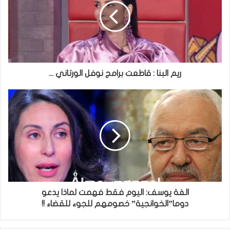
ريم البنا : قاطعت برامج نوفل الورتاني ...
الفة يوسف: اليوم فقط فهمت لماذا يدعو
دوما”الخوانجية” خصومهم للجوء للقضاء !!