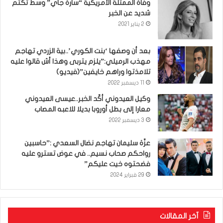
وفاة الممثلة الأمريكية “سارة جاي” وسط تكتم
شديد عن الخبر
2 يناير 2021
بعد أن وصفها ‘بنت الكوري’..بية الزردي تهاجم
مهذب الرميلي:”يلزم يتربى وهذا أش قالوا عليه
تلامذتوا وراهم خايفين”(فيديو)
11 ديسمبر 2022
وكيل العيدوني أكّد الخبر..عيسى العيدوني
معارا إلى بطل أوروبا بديلا للاعبه المصاب
3 ديسمبر 2022
عزّة سليمان تهاجم نضال السعدي :”حاسبين
رواحكم صحاب نسيم.. في عوض تسترو عليه
فضحتوه خيت عليكم”
29 فبراير 2024
آخر المقالات