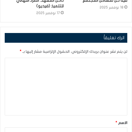
فيه حل لمشاكل المجتمع”
داخل المعهد: الطرد النهائي
للتلميذ (فيديو)
18 نوفمبر 2025
17 نوفمبر 2025
اترك تعليقاً
لن يتم نشر عنوان بريدك الإلكتروني.
الحقول الإلزامية مشار إليها بـ
*
ا
ل
ت
ع
ل
ي
ق
الاسم
*
*