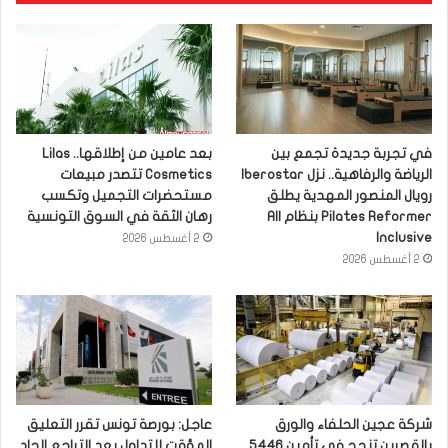
في تجربة جديدة تجمع بين
بعد عامين من إطلاقها.. Lilas
الرياضة والرفاهية.. نزل Iberostar
Cosmetics تتصدر مبيعات
رويال المنصور المهدية يطلق
مستحضرات التجميل وتكسب
Pilates Reformer بنظام All
رهان الثقة في السوق التونسية
Inclusive
2 أغسطس 2026
2 أغسطس 2026
شركة عجين الحلفاء والورق
عاجل: بورصة تونس تقرر التعليق
بالقصرين تنجح في تأمين 5446
المؤقت للتداول بعد التراجع الحاد