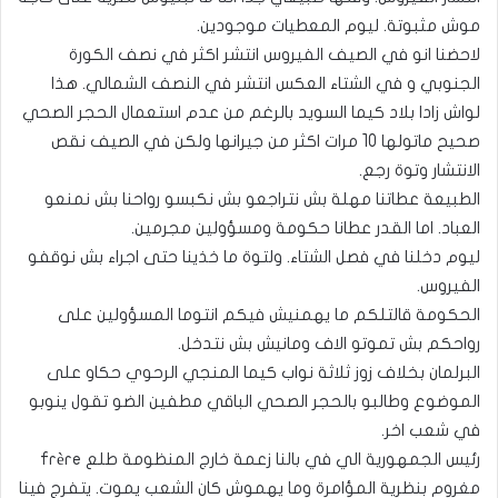
موش مثبوتة. ليوم المعطيات موجودين.
لاحضنا انو في الصيف الفيروس انتشر اكثر في نصف الكورة
الجنوبي و في الشتاء العكس انتشر في النصف الشمالي. هذا
لواش زادا بلاد كيما السويد بالرغم من عدم استعمال الحجر الصحي
صحيح ماتولها 10 مرات اكثر من جيرانها ولكن في الصيف نقص
الانتشار وتوة رجع.
الطبيعة عطاتنا مهلة بش نتراجعو بش نكبسو رواحنا بش نمنعو
العباد. اما القدر عطانا حكومة ومسؤولين مجرمين.
ليوم دخلنا في فصل الشتاء. ولتوة ما خذينا حتى اجراء بش نوقفو
الفيروس.
الحكومة قالتلكم ما يهمنيش فيكم انتوما المسؤولين على
رواحكم بش تموتو الاف ومانيش بش نتدخل.
البرلمان بخلاف زوز ثلاثة نواب كيما المنجي الرحوي حكاو على
الموضوع وطالبو بالحجر الصحي الباقي مطفين الضو تقول ينوبو
في شعب اخر.
رئيس الجمهورية الي في بالنا زعمة خارج المنظومة طلع frère
مغروم بنظرية المؤامرة وما يهموش كان الشعب يموت. يتفرج فينا