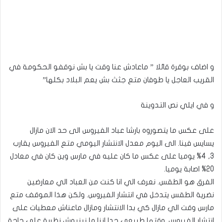
و اضاف بوقرة قائلا ” ماعادش عنا وقت يا بش نوقفو الحكومة في
القريب العاجل يا طوفان متع جثث بش يعم البلاد بكلها”
و في ايلي نص التدوينة
على عكس ما يتصوروه بارشا عباد الفيروس الى حد الان مازال
يسايس فينا. الى اليوم معدل الانتشار اليومي متع الفيروس يقارب
3, 4% يوميا على عكس ما كان عليه في مارس وين كان في معادل
20% اصابة يوميا.
الفرق هو الطقس. نعرف الي انا كنت من العباد الي معارضين
نضرية الطقس يتدخل في انتشار الفيروس. ولكن هذا الموقف متع
مارس وقت الي مازال كي بدا الانتشار ومازال ماعناش معطيات على
انتشار الفيروس. وقتها طبيعي جدا اننا ما نبنيوش نظرية على حاجة