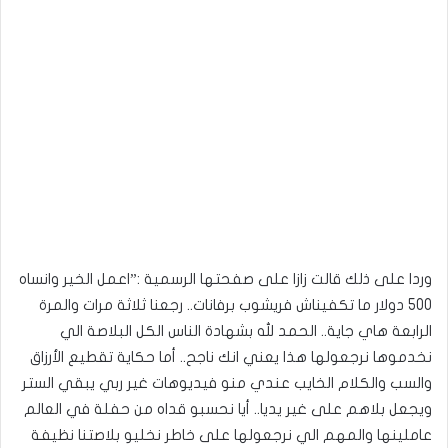
وردا على ذلك قالت زازا على صفحتها الرسمية :”اعمل الخير وانساه
500 دولار ما تكفيناش فريشوب برفانات.. رجعنا ثلاثة مرات والمرة
الرابعة هاي جاية.. الحمد لله بشهادة الناس الكل البلاصة الي
نخدموها نرجعولها هذا يعني انك ناجح.. أما حكاية تقطيع الأرزاق
والسب والكلام الخايب عندي منو فيديوهات غير ربي يبقي الستر
ويجعل بلاهم على غير يديا.. أيا نحسبو قداه من حفلة في العالم
عاملينها والمهم الي نرجعولها على خاطر نخليو بلاصتنا نظيفة