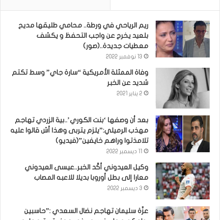
ريم الرياحي في ورطة.. محامي طليقها مديح
بلعيد يخرج عن واجب التحفظ و يكشف
معطيات جديدة..(صور)
13 نوفمبر 2022
وفاة الممثلة الأمريكية “سارة جاي” وسط تكتم
شديد عن الخبر
2 يناير 2021
بعد أن وصفها ‘بنت الكوري’..بية الزردي تهاجم
مهذب الرميلي:”يلزم يتربى وهذا أش قالوا عليه
تلامذتوا وراهم خايفين”(فيديو)
11 ديسمبر 2022
وكيل العيدوني أكّد الخبر..عيسى العيدوني
معارا إلى بطل أوروبا بديلا للاعبه المصاب
3 ديسمبر 2022
عزّة سليمان تهاجم نضال السعدي :”حاسبين