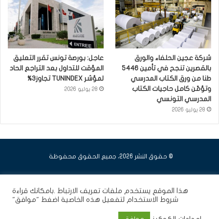
شركة عجين الحلفاء والورق
عاجل: بورصة تونس تقرر التعليق
بالقصرين تنجح في تأمين 5446
المؤقت للتداول بعد التراجع الحاد
طنا من ورق الكتاب المدرسي
لمؤشر TUNINDEX تجاوز3%
وتؤمّن كامل حاجيات الكتاب
28 يوليو 2026
المدرسي التونسي
28 يوليو 2026
© حقوق النشر 2026، جميع الحقوق محفوظة
فيسبوك
يوتيوب
انستقرام
هذا الموقع يستخدم ملفات تعريف الارتباط .بامكانك قراءة
شروط الاستخدام
لتفعيل هذه الخاصية اضغط "موافق"