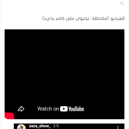
..”.
الفيديو :(ملاحظة : يحتوي على كلام بذيء)