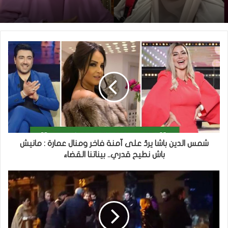
شمس الدين باشا يردّ على آمنة فاخر ومنال عمارة : مانيش
باش نطيح قدري.. بيناتنا القضاء