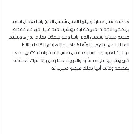
هاجمت منال عمارة زميلها الفنان شمس الدين باشا بعد أن انتقد
برنامجها الجديد، متهمة اياه بونشرت منذ قليل جزء من مقطع
فيديو مسرّب لشمس الدين باشا وهو يتحدّث بكلام بذيء ويشتم
الفنانات من بينهم زازا وآمنة فاخر :”زازا هزيتها لكندا ب500
دولار..”.الغيرة بعد استبعاده من نفس القناة واضافت”تي الصغار
كي
ي
تفرجو عليك بسألوا والديهم هذا راجل وإلا امرا”، وهدّدته
بفضحه وقالت أنها تملك فيديو مسرب له.