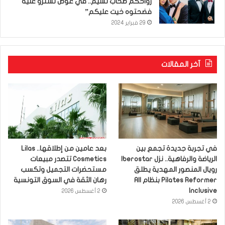
رواحكم صحاب نسيم.. في عوض تسترو عليه
فضحتوه خيت عليكم”
29 فبراير 2024
آخر المقالات
في تجربة جديدة تجمع بين
بعد عامين من إطلاقها.. Lilas
الرياضة والرفاهية.. نزل Iberostar
Cosmetics تتصدر مبيعات
رويال المنصور المهدية يطلق
مستحضرات التجميل وتكسب
Pilates Reformer بنظام All
رهان الثقة في السوق التونسية
Inclusive
2 أغسطس 2026
2 أغسطس 2026