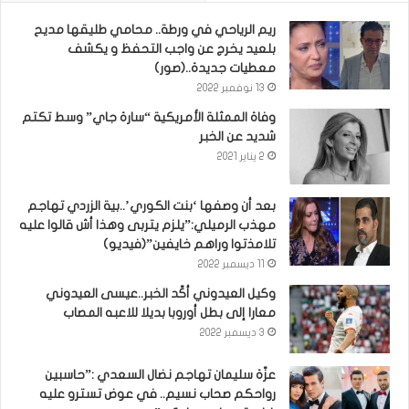
ريم الرياحي في ورطة.. محامي طليقها مديح
بلعيد يخرج عن واجب التحفظ و يكشف
معطيات جديدة..(صور)
13 نوفمبر 2022
وفاة الممثلة الأمريكية “سارة جاي” وسط تكتم
شديد عن الخبر
2 يناير 2021
بعد أن وصفها ‘بنت الكوري’..بية الزردي تهاجم
مهذب الرميلي:”يلزم يتربى وهذا أش قالوا عليه
تلامذتوا وراهم خايفين”(فيديو)
11 ديسمبر 2022
وكيل العيدوني أكّد الخبر..عيسى العيدوني
معارا إلى بطل أوروبا بديلا للاعبه المصاب
3 ديسمبر 2022
عزّة سليمان تهاجم نضال السعدي :”حاسبين
رواحكم صحاب نسيم.. في عوض تسترو عليه