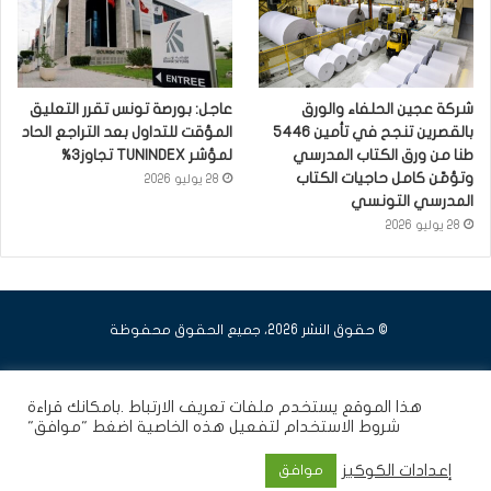
شركة عجين الحلفاء والورق
عاجل: بورصة تونس تقرر التعليق
بالقصرين تنجح في تأمين 5446
المؤقت للتداول بعد التراجع الحاد
طنا من ورق الكتاب المدرسي
لمؤشر TUNINDEX تجاوز3%
وتؤمّن كامل حاجيات الكتاب
28 يوليو 2026
المدرسي التونسي
28 يوليو 2026
© حقوق النشر 2026، جميع الحقوق محفوظة
فيسبوك
يوتيوب
انستقرام
هذا الموقع يستخدم ملفات تعريف الارتباط .بامكانك قراءة
شروط الاستخدام
لتفعيل هذه الخاصية اضغط "موافق"
إعدادات الكوكيز
موافق