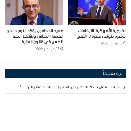
الخارجية الأمريكية: الايقافات
عميد المحامين يؤكد التوجه نحو
الأخيرة بتونس مثيرة لـ”القلق”
العصيان الجبائي وتشكيل لجنة
للطعن في قانون المالية
15 فبراير 2023
25 ديسمبر 2022
اترك تعليقاً
لن يتم نشر عنوان بريدك الإلكتروني.
الحقول الإلزامية مشار إليها بـ
*
ا
ل
ت
ع