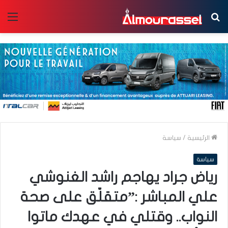
بحث
الق
عن
الرئيسية
/
سياسة
سياسة
رياض جراد يهاجم راشد الغنوشي
علي المباشر :”متقلّق على صحة
النواب.. وقتلي في عهدك ماتوا