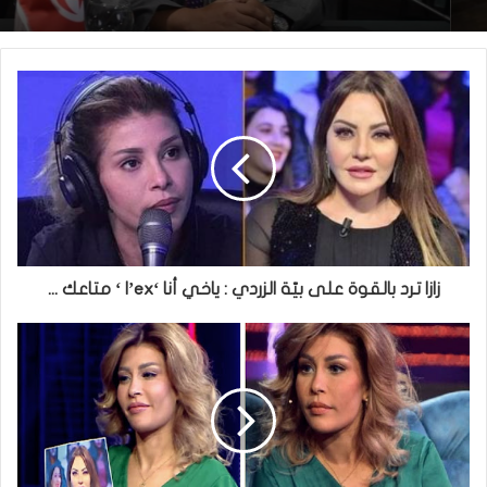
زازا ترد بالقوة على بيّة الزردي : ياخي أنا ‘l’ex ‘ متاعك ...