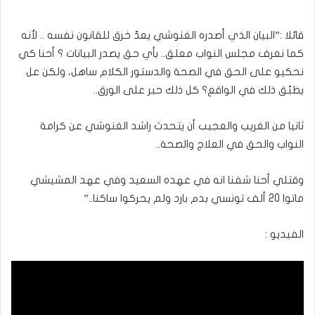
قائلا :”البيان الذي أصدره الغنوشي يعدّ خرق للقانون نفسه .. لأنه
كما نعرف مجلس النواب معلق.. بأي حق يصدر البيانات ؟ أحنا كي
نحكيو على الحق في الصحة والدستور الكلام ساهل، ولكن عل
يطبّق ذلك في الواقع؟ كل ذلك حبر على الورق..
ثانيا من الغريب والعجيب أن يتحدث راشد الغنوشي عن كرامة
النواب والحق في العلاج والصحة..
وقتلي أحنا شفنا انه في عهده السعيد وفي عهد المشيشي
ماتوا 20 ألف تونسي بدم بارد ولم يحركوا ساكنا..”
الفيديو :