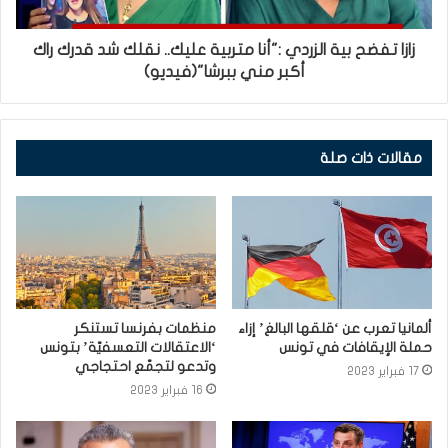
زازا تفضح بية الزردي :"أنا متربية عليك.. نقلك شد قدرك راك
أكبر مني ببرشا"(فيديو)
مقالات ذات صلة
ألمانيا تعرب عن ‘قلقها البالغ’ إزاء
منظمات بفرنسا تستنكر
حملة الإيقافات في تونس
‘الاعتقالات التعسفيّة’ بتونس
وتدعو لتجمّع احتجاجي
17 فبراير 2023
16 فبراير 2023