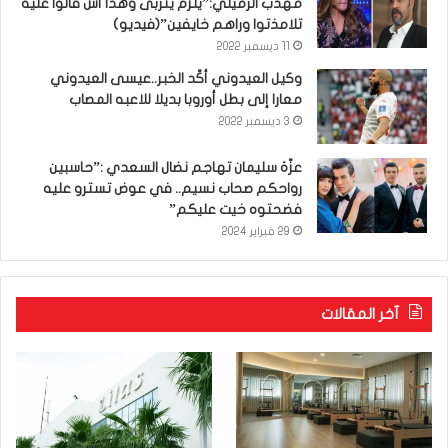
مهذب الرميلي:”يلزم يتربى وهذا أش قالوا عليه
تلامذتوا وراهم خايفين”(فيديو)
11 ديسمبر 2022
وكيل العيدوني أكّد الخبر..عيسى العيدوني
معارا إلى بطل أوروبا بديلا للاعبه المصاب
3 ديسمبر 2022
عزّة سليمان تهاجم نضال السعدي :”حاسبين
رواحكم صحاب نسيم.. في عوض تسترو عليه
فضحتوه خيت عليكم”
29 فبراير 2024
آخر المقالات