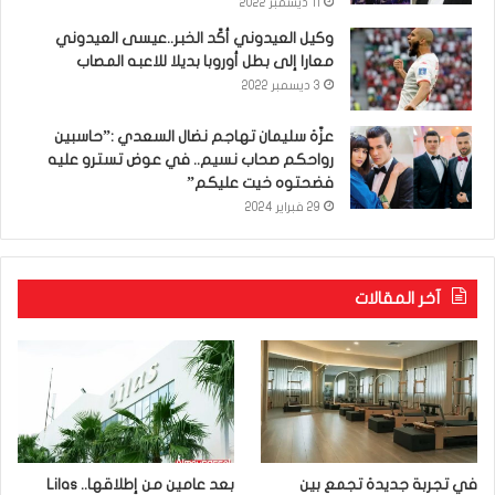
11 ديسمبر 2022
وكيل العيدوني أكّد الخبر..عيسى العيدوني
معارا إلى بطل أوروبا بديلا للاعبه المصاب
3 ديسمبر 2022
عزّة سليمان تهاجم نضال السعدي :”حاسبين
رواحكم صحاب نسيم.. في عوض تسترو عليه
فضحتوه خيت عليكم”
29 فبراير 2024
آخر المقالات
في تجربة جديدة تجمع بين
بعد عامين من إطلاقها.. Lilas