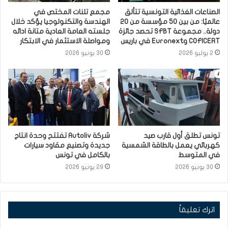
الصناعات الغذائية التونسية تتألق
مجمع تلنات المختص في
عالميًا: من بين 50 مؤسسة من 20
الهندسة والتكنولوجيا يؤكد خلال
دولة.. مجموعة SFBT تحصد جائزة
جلسته العامة العادية متانة ادائه
COFICERT وEuronext في باريس
ومواصلة الاستثمار في الابتكار
2 يوليو 2026
30 يونيو 2026
تونس تطلق أول قارب صيد
شركة Autoliv تفتتح وحدة انتاج
كهربائي يعمل بالطاقة الشمسية
جديدة وتصنيع مقاود سيارات
في المتوسط
بالكامل في تونس
30 يونيو 2026
29 يونيو 2026
اترك تعليقاً