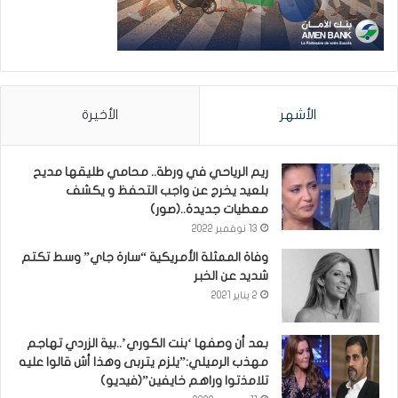
الأشهر
الأخيرة
ريم الرياحي في ورطة.. محامي طليقها مديح
بلعيد يخرج عن واجب التحفظ و يكشف
معطيات جديدة..(صور)
13 نوفمبر 2022
وفاة الممثلة الأمريكية “سارة جاي” وسط تكتم
شديد عن الخبر
2 يناير 2021
بعد أن وصفها ‘بنت الكوري’..بية الزردي تهاجم
مهذب الرميلي:”يلزم يتربى وهذا أش قالوا عليه
تلامذتوا وراهم خايفين”(فيديو)