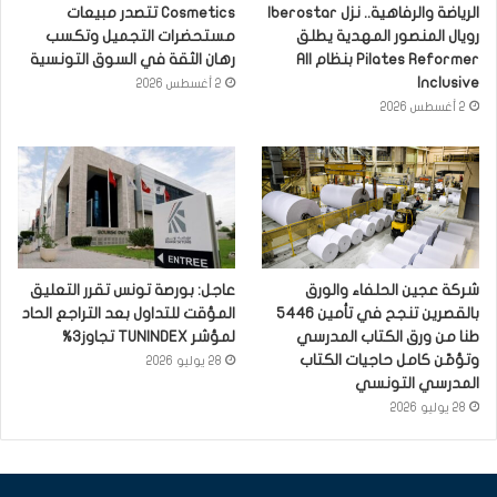
الرياضة والرفاهية.. نزل Iberostar
Cosmetics تتصدر مبيعات
رويال المنصور المهدية يطلق
مستحضرات التجميل وتكسب
Pilates Reformer بنظام All
رهان الثقة في السوق التونسية
Inclusive
2 أغسطس 2026
2 أغسطس 2026
شركة عجين الحلفاء والورق
عاجل: بورصة تونس تقرر التعليق
بالقصرين تنجح في تأمين 5446
المؤقت للتداول بعد التراجع الحاد
طنا من ورق الكتاب المدرسي
لمؤشر TUNINDEX تجاوز3%
وتؤمّن كامل حاجيات الكتاب
28 يوليو 2026
المدرسي التونسي
28 يوليو 2026