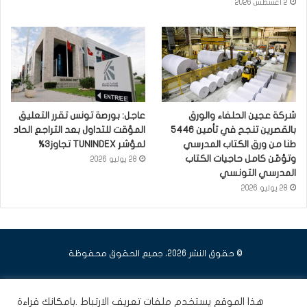
2 أغسطس 2026
شركة عجين الحلفاء والورق
عاجل: بورصة تونس تقرر التعليق
بالقصرين تنجح في تأمين 5446
المؤقت للتداول بعد التراجع الحاد
طنا من ورق الكتاب المدرسي
لمؤشر TUNINDEX تجاوز3%
وتؤمّن كامل حاجيات الكتاب
28 يوليو 2026
المدرسي التونسي
28 يوليو 2026
© حقوق النشر 2026، جميع الحقوق محفوظة
فيسبوك
يوتيوب
انستقرام
هذا الموقع يستخدم ملفات تعريف الارتباط .بامكانك قراءة