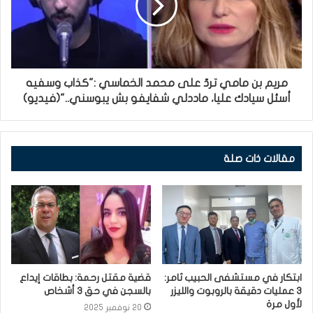
مريم بن مامي تردّ على محمد الخماسي :"كذاب وسفيه
أسئل سيادك عليا، ماددلي شفايفو بش يبوسني.."(فيديو)
مقالات ذات صلة
ابتكار في مستشفى الحبيب ثامر:
قضية مقتل رحمة: بطاقات إيداع
3 عمليات دقيقة بالروبوت والليزر
بالسجن في حق 3 أشخاص
لأول مرة
20 نوفمبر 2025