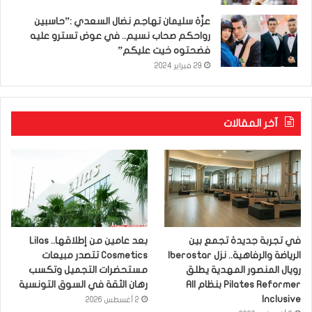
عزّة سليمان تهاجم نضال السعدي :”حاسبين
رواحكم صحاب نسيم.. في عوض تسترو عليه
فضحتوه خيت عليكم”
29 فبراير 2024
آخر المقالات
في تجربة جديدة تجمع بين
بعد عامين من إطلاقها.. Lilas
الرياضة والرفاهية.. نزل Iberostar
Cosmetics تتصدر مبيعات
رويال المنصور المهدية يطلق
مستحضرات التجميل وتكسب
Pilates Reformer بنظام All
رهان الثقة في السوق التونسية
Inclusive
2 أغسطس 2026