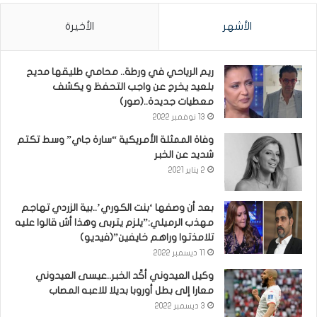
الأشهر
الأخيرة
ريم الرياحي في ورطة.. محامي طليقها مديح
بلعيد يخرج عن واجب التحفظ و يكشف
معطيات جديدة..(صور)
13 نوفمبر 2022
وفاة الممثلة الأمريكية “سارة جاي” وسط تكتم
شديد عن الخبر
2 يناير 2021
بعد أن وصفها ‘بنت الكوري’..بية الزردي تهاجم
مهذب الرميلي:”يلزم يتربى وهذا أش قالوا عليه
تلامذتوا وراهم خايفين”(فيديو)
11 ديسمبر 2022
وكيل العيدوني أكّد الخبر..عيسى العيدوني
معارا إلى بطل أوروبا بديلا للاعبه المصاب
3 ديسمبر 2022