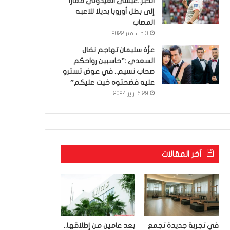
الخبر..عيسى العيدوني معارا
إلى بطل أوروبا بديلا للاعبه
المصاب
3 ديسمبر 2022
عزّة سليمان تهاجم نضال
السعدي :”حاسبين رواحكم
صحاب نسيم.. في عوض تسترو
عليه فضحتوه خيت عليكم”
29 فبراير 2024
آخر المقالات
في تجربة جديدة تجمع
بعد عامين من إطلاقها..