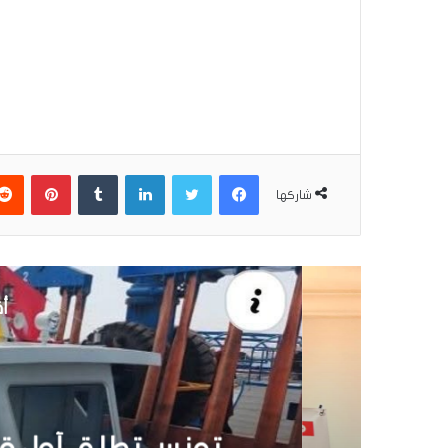
فيسبوك
تويتر
لينكدإن
بينتير
شاركها
أق
30 يونيو 6