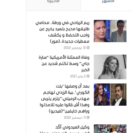
الأشهر
الأخيرة
ريم الرياحي في ورطة.. محامي
طليقها مديح بلعيد يخرج عن
واجب التحفظ و يكشف
معطيات جديدة..(صور)
13 نوفمبر 2022
وفاة الممثلة الأمريكية “سارة
جاي” وسط تكتم شديد عن
الخبر
2 يناير 2021
بعد أن وصفها ‘بنت
الكوري’..بية الزردي تهاجم
مهذب الرميلي:”يلزم يتربى
وهذا أش قالوا عليه تلامذتوا
وراهم خايفين”(فيديو)
11 ديسمبر 2022
وكيل العيدوني أكّد