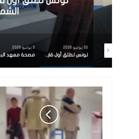
تونس تطلق أول قارب ص
الشمسية 
30 يونيو 2026
3 يونيو 2026
بتمويل من البنك الاوروبي للاستثمار شركة ‘نقل تونس’ توقّع عقد اقتناء 18 عربة قطار جديدة من الصين لفائدة خط TGM
تونس تطلق أول قارب صيد كهربائي يعمل بالطاقة الشمسية في المتوسط