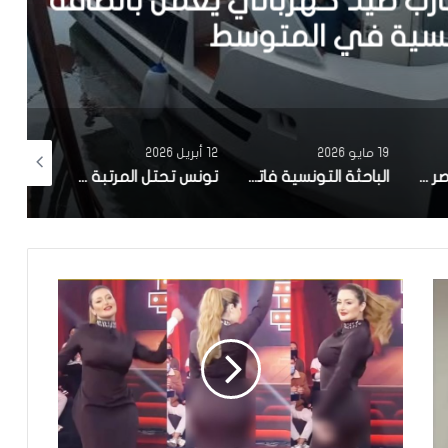
يد كهربائي يعمل بالطاقة
في المتوسط
19 مايو 2026
12 أبريل 2026
10 أبريل 2026
مصحة معهد البصر والشبكية بالبحيرة 1 تقوم باجراء اكثر من 50 عملية جراحية لازالة الماء الابيض مجانا لفائدة عدد من اهالي قفصة
الباحثة التونسية فاتن المولدي تنجح في الحصول على براءة اختراع في الولايات المتحدة الأمريكية، وذلك بعد ابتكارها محركاً هجيناً ثورياً
تونس تحتل المرتبة الاولى افريقيا من حيث عدد النساء المطورات للبرمجيات