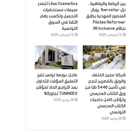
بين الرياضة والرفاهية..
Lilas Cosmetics تتصدر
نزل Iberostar رويال
مبيعات مستحضرات
المنصور المهدية يطلق
التجميل وتكسب رهان
Pilates Reformer
الثقة في السوق
بنظام All Inclusive
التونسية
2 أغسطس 2026
2 أغسطس 2026
شركة عجين الحلفاء
عاجل: بورصة تونس تقرر
والورق بالقصرين تنجح
التعليق المؤقت للتداول
في تأمين 5446 طنا من
بعد التراجع الحاد لمؤشر
ورق الكتاب المدرسي
TUNINDEX تجاوز3%
وتؤمّن كامل حاجيات
28 يوليو 2026
الكتاب المدرسي
التونسي
28 يوليو 2026