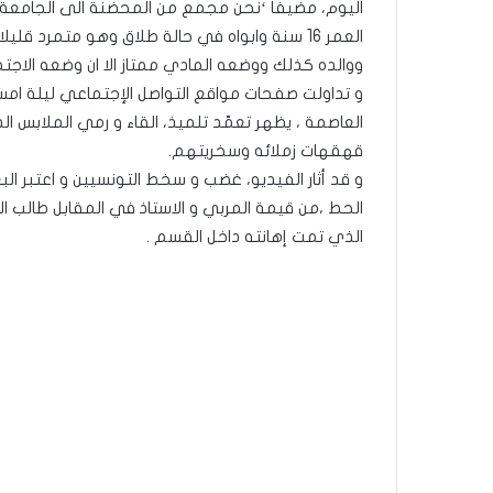
اليوم، مضيفا ‘نحن مجمع من المحضنة الى الجامعة وه
العمر 16 سنة وابواه في حالة طلاق وهو متمرد ق
ووالده كذلك ووضعه المادي ممتاز الا ان وضعه الا
و تداولت صفحات مواقع التواصل الإجتماعي ليلة امس
العاصمة ، يظهر تعمّد تلميذ، القاء و رمي الملابس 
قهقهات زملائه وسخريتهم.
و قد أثار الفيديو، غضب و سخط التونسيين و اعتبر ا
الحط ،من قيمة المربي و الاستاذ في المقابل طالب البعض و
الذي تمت إهانته داخل القسم .