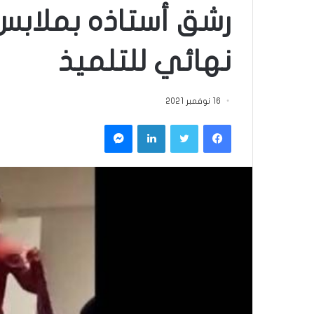
رشق أستاذه بملابس 
نهائي للتلميذ
16 نوفمبر 2021
فيسبوك
تويتر
لينكدإن
ماسنجر