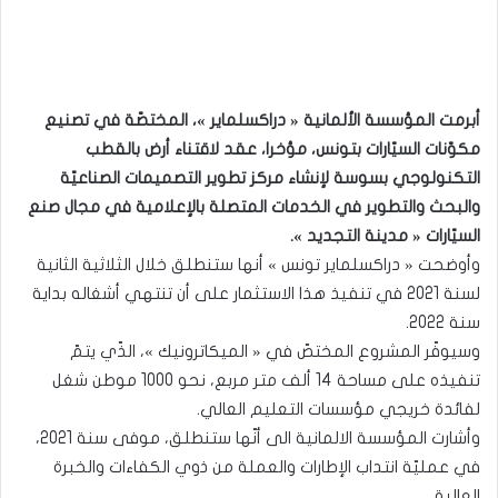
أبرمت المؤسسة الألمانية « دراكسلماير »، المختصّة في تصنيع
مكوّنات السيّارات بتونس، مؤخرا، عقد لاقتناء أرض بالقطب
التكنولوجي بسوسة لإنشاء مركز تطوير التصميمات الصناعيّة
والبحث والتطوير في الخدمات المتصلة بالإعلامية في مجال صنع
السيّارات « مدينة التجديد ».
وأوضحت « دراكسلماير تونس » أنها ستنطلق خلال الثلاثية الثانية
لسنة 2021 في تنفيذ هذا الاستثمار على أن تنتهي أشغاله بداية
سنة 2022.
وسيوفّر المشروع المختصّ في « الميكاترونيك »، الذّي يتمّ
تنفيذه على مساحة 14 ألف متر مربع، نحو 1000 موطن شغل
لفائدة خريجي مؤسسات التعليم العالي.
وأشارت المؤسسة الالمانية الى أنّها ستنطلق، موفى سنة 2021،
في عمليّة انتداب الإطارات والعملة من ذوي الكفاءات والخبرة
العالية.