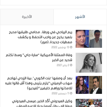
الأشهر
الأخيرة
ريم الرياحي في ورطة.. محامي طليقها مديح
بلعيد يخرج عن واجب التحفظ و يكشف
معطيات جديدة..(صور)
13 نوفمبر 2022
وفاة الممثلة الأمريكية “سارة جاي” وسط تكتم
شديد عن الخبر
2 يناير 2021
بعد أن وصفها ‘بنت الكوري’..بية الزردي تهاجم
مهذب الرميلي:”يلزم يتربى وهذا أش قالوا عليه
تلامذتوا وراهم خايفين”(فيديو)
11 ديسمبر 2022
وكيل العيدوني أكّد الخبر..عيسى العيدوني
معارا إلى بطل أوروبا بديلا للاعبه المصاب