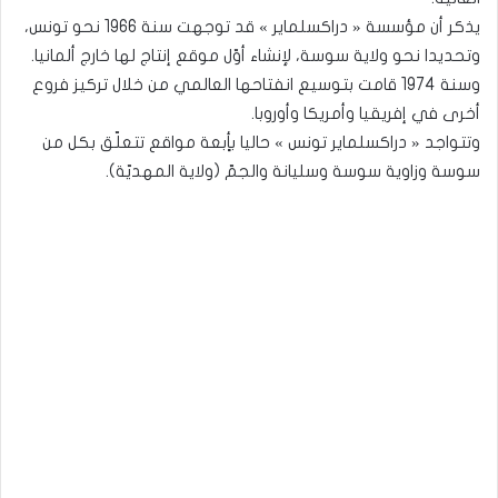
يذكر أن مؤسسة « دراكسلماير » قد توجهت سنة 1966 نحو تونس،
وتحديدا نحو ولاية سوسة، لإنشاء أوّل موقع إنتاج لها خارج ألمانيا.
وسنة 1974 قامت بتوسيع انفتاحها العالمي من خلال تركيز فروع
أخرى في إفريقيا وأمريكا وأوروبا.
وتتواجد « دراكسلماير تونس » حاليا بأٍبعة مواقع تتعلّق بكل من
سوسة وزاوية سوسة وسليانة والجمّ (ولاية المهديّة).