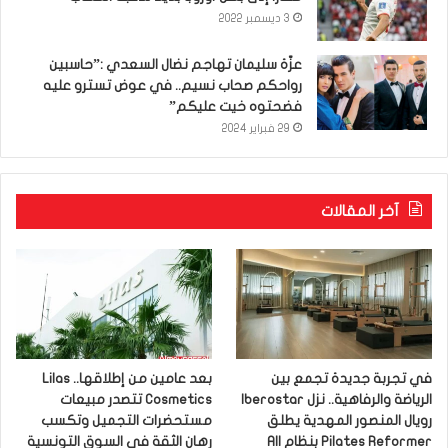
3 ديسمبر 2022
عزّة سليمان تهاجم نضال السعدي :”حاسبين
رواحكم صحاب نسيم.. في عوض تسترو عليه
فضحتوه خيت عليكم”
29 فبراير 2024
آخر المقالات
في تجربة جديدة تجمع بين
بعد عامين من إطلاقها.. Lilas
الرياضة والرفاهية.. نزل Iberostar
Cosmetics تتصدر مبيعات
رويال المنصور المهدية يطلق
مستحضرات التجميل وتكسب
Pilates Reformer بنظام All
رهان الثقة في السوق التونسية