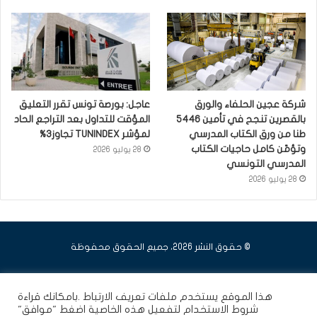
شركة عجين الحلفاء والورق
عاجل: بورصة تونس تقرر التعليق
بالقصرين تنجح في تأمين 5446
المؤقت للتداول بعد التراجع الحاد
طنا من ورق الكتاب المدرسي
لمؤشر TUNINDEX تجاوز3%
وتؤمّن كامل حاجيات الكتاب
28 يوليو 2026
المدرسي التونسي
28 يوليو 2026
© حقوق النشر 2026، جميع الحقوق محفوظة
فيسبوك
يوتيوب
انستقرام
هذا الموقع يستخدم ملفات تعريف الارتباط .بامكانك قراءة
شروط الاستخدام
لتفعيل هذه الخاصية اضغط "موافق"