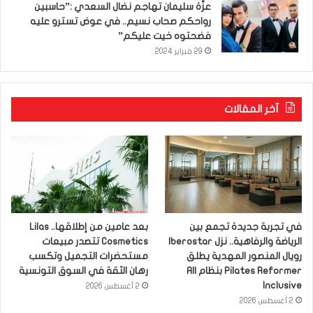
عزّة سليمان تهاجم نضال السعدي :”حاسبين
رواحكم صحاب نسيم.. في عوض تسترو عليه
فضحتوه خيت عليكم”
29 فبراير 2024
آخر المقالات
في تجربة جديدة تجمع بين
بعد عامين من إطلاقها.. Lilas
الرياضة والرفاهية.. نزل Iberostar
Cosmetics تتصدر مبيعات
رويال المنصور المهدية يطلق
مستحضرات التجميل وتكسب
Pilates Reformer بنظام All
رهان الثقة في السوق التونسية
Inclusive
2 أغسطس 2026
2 أغسطس 2026