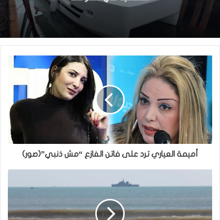
أميمة العياري ترد على فاتن الفازع “مش ذنبي”(صور)