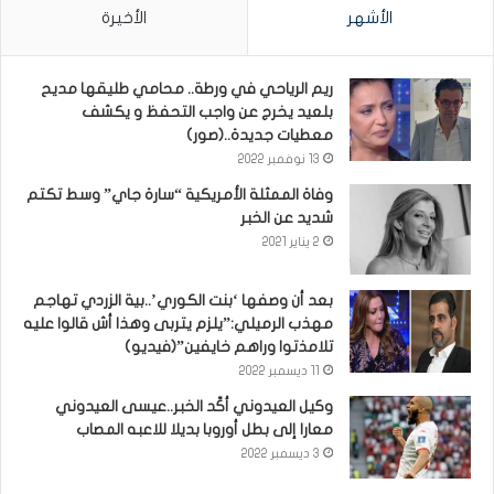
الأشهر
الأخيرة
ريم الرياحي في ورطة.. محامي طليقها مديح
بلعيد يخرج عن واجب التحفظ و يكشف
معطيات جديدة..(صور)
13 نوفمبر 2022
وفاة الممثلة الأمريكية “سارة جاي” وسط تكتم
شديد عن الخبر
2 يناير 2021
بعد أن وصفها ‘بنت الكوري’..بية الزردي تهاجم
مهذب الرميلي:”يلزم يتربى وهذا أش قالوا عليه
تلامذتوا وراهم خايفين”(فيديو)
11 ديسمبر 2022
وكيل العيدوني أكّد الخبر..عيسى العيدوني
معارا إلى بطل أوروبا بديلا للاعبه المصاب
3 ديسمبر 2022