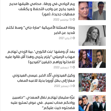
ريم الرياحي في ورطة.. محامي طليقها مديح
بلعيد يخرج عن واجب التحفظ و يكشف
معطيات جديدة..(صور)
13 نوفمبر 2022
وفاة الممثلة الأمريكية “سارة جاي” وسط تكتم
شديد عن الخبر
2 يناير 2021
بعد أن وصفها ‘بنت الكوري’..بية الزردي تهاجم
مهذب الرميلي:”يلزم يتربى وهذا أش قالوا عليه
تلامذتوا وراهم خايفين”(فيديو)
11 ديسمبر 2022
وكيل العيدوني أكّد الخبر..عيسى العيدوني
معارا إلى بطل أوروبا بديلا للاعبه المصاب
3 ديسمبر 2022
عزّة سليمان تهاجم نضال السعدي :”حاسبين
رواحكم صحاب نسيم.. في عوض تسترو عليه
فضحتوه خيت عليكم”