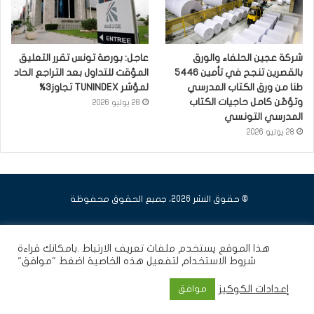
شركة عجين الحلفاء والورق
عاجل: بورصة تونس تقرر التعليق
بالقصرين تنجح في تأمين 5446
المؤقت للتداول بعد التراجع الحاد
طنا من ورق الكتاب المدرسي
لمؤشر TUNINDEX تجاوز3%
وتؤمّن كامل حاجيات الكتاب
28 يوليو 2026
المدرسي التونسي
28 يوليو 2026
© حقوق النشر 2026، جميع الحقوق محفوظة
فيسبوك
يوتيوب
انستقرام
هذا الموقع يستخدم ملفات تعريف الارتباط .بامكانك قراءة
شروط الاستخدام
لتفعيل هذه الخاصية اضغط "موافق"
إعدادات الكوكيز
موافق