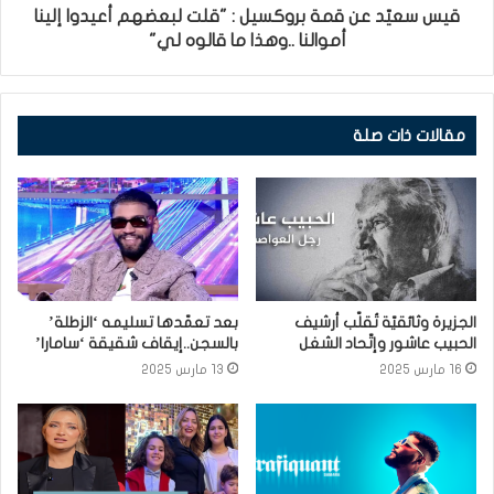
قيس سعيّد عن قمة بروكسيل : "قلت لبعضهم أعيدوا إلينا
أموالنا ..وهذا ما قالوه لي"
مقالات ذات صلة
الجزيرة وثائقيّة تُقلّب أرشيف
بعد تعمّدها تسليمه ‘الزطلة’
الحبيب عاشور وإتّحاد الشغل
بالسجن..إيقاف شقيقة ‘سامارا’
16 مارس 2025
13 مارس 2025