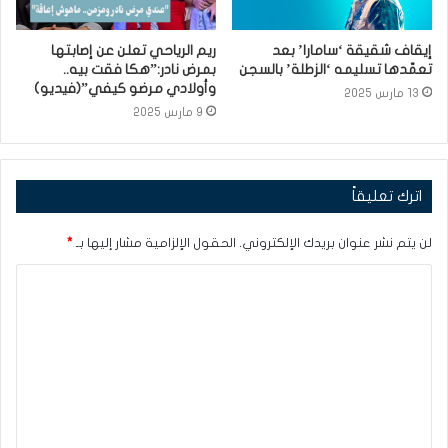
إيقاف شقيقة ‘سامارا’ بعد
ريم الرياحي تعلن عن إصابتها
تعمّدها تسليمه ‘الزطلة’ بالسجن
بمرض نادر:”هكا فقت بيه..
وأولادي مرضو كيفي”(فيديو)
13 مارس 2025
9 مارس 2025
اترك تعليقاً
لن يتم نشر عنوان بريدك الإلكتروني.
الحقول الإلزامية مشار إليها بـ
*
ا
ل
ت
ع
ل
ي