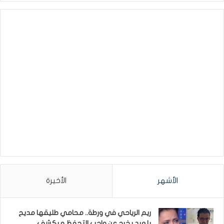
الأشهر
الأخيرة
ريم الرياحي في ورطة.. محامي طليقها مديح
بلعيد يخرج عن واجب التحفظ و يكشف