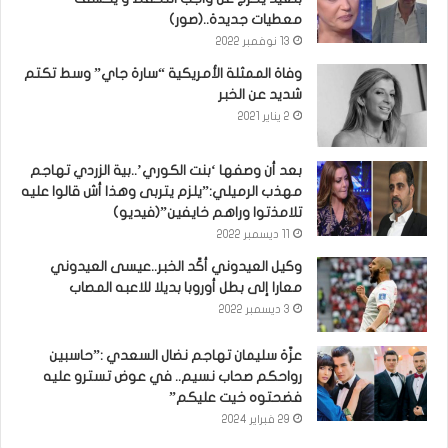
معطيات جديدة..(صور)
13 نوفمبر 2022
وفاة الممثلة الأمريكية “سارة جاي” وسط تكتم
شديد عن الخبر
2 يناير 2021
بعد أن وصفها ‘بنت الكوري’..بية الزردي تهاجم
مهذب الرميلي:”يلزم يتربى وهذا أش قالوا عليه
تلامذتوا وراهم خايفين”(فيديو)
11 ديسمبر 2022
وكيل العيدوني أكّد الخبر..عيسى العيدوني
معارا إلى بطل أوروبا بديلا للاعبه المصاب
3 ديسمبر 2022
عزّة سليمان تهاجم نضال السعدي :”حاسبين
رواحكم صحاب نسيم.. في عوض تسترو عليه
فضحتوه خيت عليكم”
29 فبراير 2024