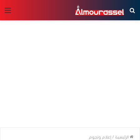
بحث
الق
عن
الرئيسية
/
إعلام ونجوم