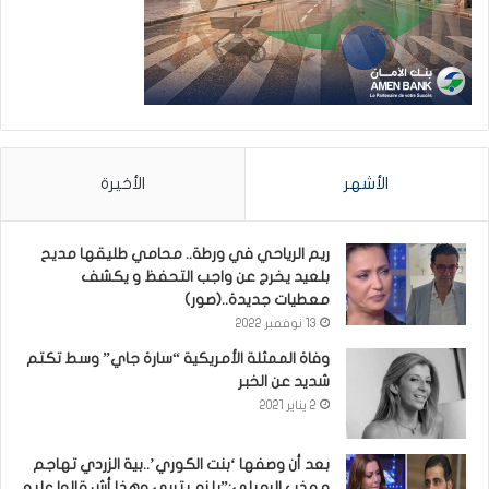
الأشهر
الأخيرة
ريم الرياحي في ورطة.. محامي طليقها مديح
بلعيد يخرج عن واجب التحفظ و يكشف
معطيات جديدة..(صور)
13 نوفمبر 2022
وفاة الممثلة الأمريكية “سارة جاي” وسط تكتم
شديد عن الخبر
2 يناير 2021
بعد أن وصفها ‘بنت الكوري’..بية الزردي تهاجم
مهذب الرميلي:”يلزم يتربى وهذا أش قالوا عليه