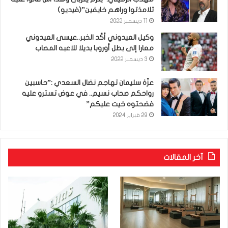
تلامذتوا وراهم خايفين”(فيديو)
11 ديسمبر 2022
وكيل العيدوني أكّد الخبر..عيسى العيدوني
معارا إلى بطل أوروبا بديلا للاعبه المصاب
3 ديسمبر 2022
عزّة سليمان تهاجم نضال السعدي :”حاسبين
رواحكم صحاب نسيم.. في عوض تسترو عليه
فضحتوه خيت عليكم”
29 فبراير 2024
آخر المقالات