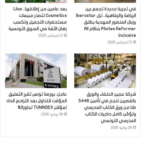
في تجربة جديدة تجمع بين
بعد عامين من إطلاقها.. Lilas
الرياضة والرفاهية.. نزل Iberostar
Cosmetics تتصدر مبيعات
رويال المنصور المهدية يطلق
مستحضرات التجميل وتكسب
Pilates Reformer بنظام All
رهان الثقة في السوق التونسية
Inclusive
2 أغسطس 2026
2 أغسطس 2026
شركة عجين الحلفاء والورق
عاجل: بورصة تونس تقرر التعليق
بالقصرين تنجح في تأمين 5446
المؤقت للتداول بعد التراجع الحاد
طنا من ورق الكتاب المدرسي
لمؤشر TUNINDEX تجاوز3%
وتؤمّن كامل حاجيات الكتاب
28 يوليو 2026
المدرسي التونسي
28 يوليو 2026