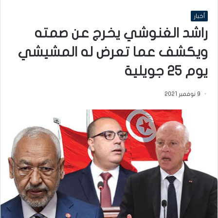
أخبار
راشد الغنوشي يخرج عن صمته
ويكشف عما تعرض له المشيشي
يوم 25 جويلية
9 نوفمبر 2021