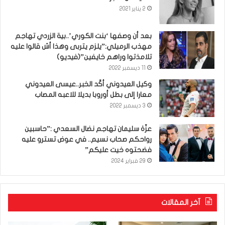
2 يناير 2021
بعد أن وصفها ‘بنت الكوري’..بية الزردي تهاجم
مهذب الرميلي:”يلزم يتربى وهذا أش قالوا عليه
تلامذتوا وراهم خايفين”(فيديو)
11 ديسمبر 2022
وكيل العيدوني أكّد الخبر..عيسى العيدوني
معارا إلى بطل أوروبا بديلا للاعبه المصاب
3 ديسمبر 2022
عزّة سليمان تهاجم نضال السعدي :”حاسبين
رواحكم صحاب نسيم.. في عوض تسترو عليه
فضحتوه خيت عليكم”
29 فبراير 2024
آخر المقالات