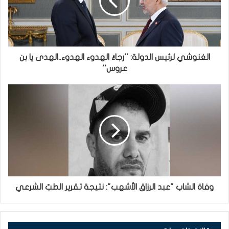
الغنوشي لرئيس الدولة: ''رجاءً الهدوء الهدوء..الهدى يا بن
عروس''
وفاة الشاب "عبد الرزاق الأشهب": نتيجة تقرير الطبّ الشرعي