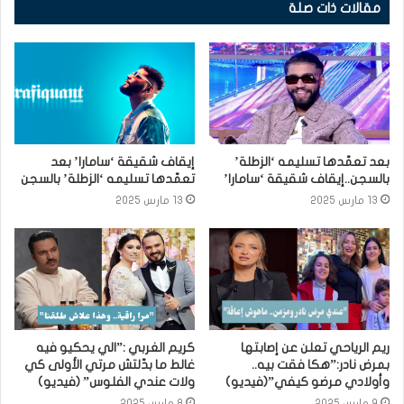
مقالات ذات صلة
بعد تعمّدها تسليمه ‘الزطلة’
إيقاف شقيقة ‘سامارا’ بعد
بالسجن..إيقاف شقيقة ‘سامارا’
تعمّدها تسليمه ‘الزطلة’ بالسجن
13 مارس 2025
13 مارس 2025
ريم الرياحي تعلن عن إصابتها
كريم الغربي :”الي يحكيو فيه
بمرض نادر:”هكا فقت بيه..
غالط ما بدّلتش مرتي الأولى كي
وأولادي مرضو كيفي”(فيديو)
ولات عندي الفلوس” (فيديو)
9 مارس 2025
8 مارس 2025