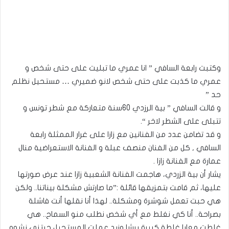
وكتبت رابعة السافي ” انا عمري ما تبليت على حتى شخص و
عمري ما كذبت على حتى شخص لانو ضميري … مستحيل نظلم
حد ”
و قالت السافي ” بية الرزدي 60سنة متعاركة مع شطر تونس و
تتبلى على الشطر لاخر “.
و قد تضامن عدد من الفنانين مع زازا على غرار الممثلة رابعة
السافي , كل من الفنان منصف عبلة و الفنانة الاستعراضية منال
عمارة مع الفنانة زازا .
يشار أن بية الزردي، هاجمت الفنانة الشعبية زازا عند عرض صورتها
عليها، ثم قامت بتمزيقها قائلة :”ما صارتش مشكلة بيناتنا.. ولكن
هي حبت تعمل شوشرة ومشكلة.. لهذا أنا نقلها أنت فاشلة
بصراحة.. أنا كي نغلط مع أي شخص نطلب منو السماح.. هي
غلطت معايا غلطة كبيرة برشا وزيد عملت المستحيل حبتني نشوه