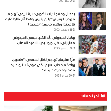
2 يناير 2021
بعد أن وصفها ‘بنت الكوري’..بية الزردي تهاجم
مهذب الرميلي:”يلزم يتربى وهذا أش قالوا عليه
تلامذتوا وراهم خايفين”(فيديو)
11 ديسمبر 2022
وكيل العيدوني أكّد الخبر..عيسى العيدوني
معارا إلى بطل أوروبا بديلا للاعبه المصاب
3 ديسمبر 2022
عزّة سليمان تهاجم نضال السعدي :”حاسبين
رواحكم صحاب نسيم.. في عوض تسترو عليه
فضحتوه خيت عليكم”
29 فبراير 2024
آخر المقالات