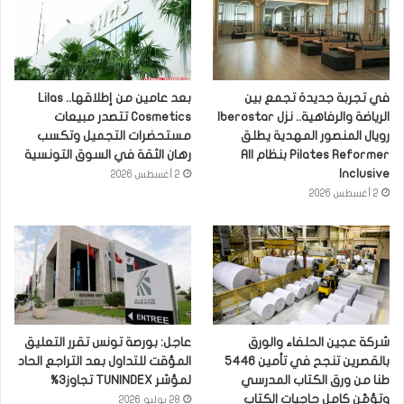
في تجربة جديدة تجمع بين
بعد عامين من إطلاقها.. Lilas
الرياضة والرفاهية.. نزل Iberostar
Cosmetics تتصدر مبيعات
رويال المنصور المهدية يطلق
مستحضرات التجميل وتكسب
Pilates Reformer بنظام All
رهان الثقة في السوق التونسية
Inclusive
2 أغسطس 2026
2 أغسطس 2026
شركة عجين الحلفاء والورق
عاجل: بورصة تونس تقرر التعليق
بالقصرين تنجح في تأمين 5446
المؤقت للتداول بعد التراجع الحاد
طنا من ورق الكتاب المدرسي
لمؤشر TUNINDEX تجاوز3%
وتؤمّن كامل حاجيات الكتاب
28 يوليو 2026