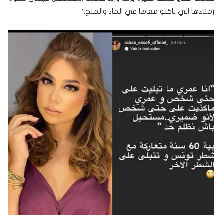
زملاءها الي ياكلو معاها في الماء والملح.’