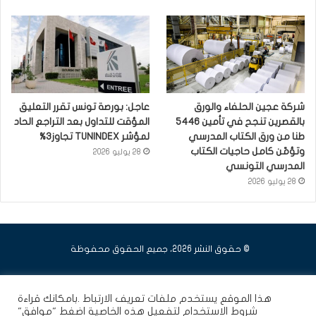
شركة عجين الحلفاء والورق
عاجل: بورصة تونس تقرر التعليق
بالقصرين تنجح في تأمين 5446
المؤقت للتداول بعد التراجع الحاد
طنا من ورق الكتاب المدرسي
لمؤشر TUNINDEX تجاوز3%
وتؤمّن كامل حاجيات الكتاب
28 يوليو 2026
المدرسي التونسي
28 يوليو 2026
© حقوق النشر 2026، جميع الحقوق محفوظة
فيسبوك
يوتيوب
انستقرام
هذا الموقع يستخدم ملفات تعريف الارتباط .بامكانك قراءة
شروط الاستخدام
لتفعيل هذه الخاصية اضغط "موافق"