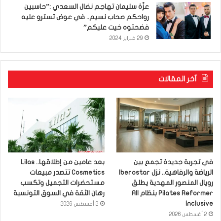
عزّة سليمان تهاجم نضال السعدي :”حاسبين
رواحكم صحاب نسيم.. في عوض تسترو عليه
فضحتوه خيت عليكم”
29 فبراير 2024
آخر المقالات
في تجربة جديدة تجمع بين
بعد عامين من إطلاقها.. Lilas
الرياضة والرفاهية.. نزل Iberostar
Cosmetics تتصدر مبيعات
رويال المنصور المهدية يطلق
مستحضرات التجميل وتكسب
Pilates Reformer بنظام All
رهان الثقة في السوق التونسية
Inclusive
2 أغسطس 2026
2 أغسطس 2026