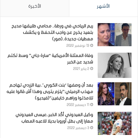
الأشهر
الأخيرة
ريم الرياحي في ورطة.. محامي طليقها مديح
بلعيد يخرج عن واجب التحفظ و يكشف
معطيات جديدة..(صور)
13 نوفمبر 2022
وفاة الممثلة الأمريكية “سارة جاي” وسط تكتم
شديد عن الخبر
2 يناير 2021
بعد أن وصفها ‘بنت الكوري’..بية الزردي تهاجم
مهذب الرميلي:”يلزم يتربى وهذا أش قالوا عليه
تلامذتوا وراهم خايفين”(فيديو)
11 ديسمبر 2022
وكيل العيدوني أكّد الخبر..عيسى العيدوني
معارا إلى بطل أوروبا بديلا للاعبه المصاب
3 ديسمبر 2022