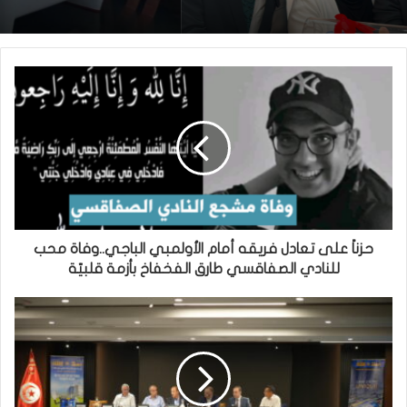
حزناً على تعادل فريقه أمام الأولمبي الباجي..وفاة محب
للنادي الصفاقسي طارق الفخفاخ بأزمة قلبيّة