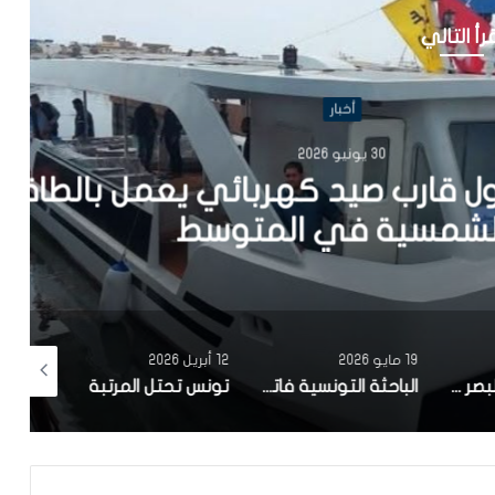
رأ التالي
أخبار
202
يد كهربائي يعمل بالطاقة
في المتوسط
19 مايو 2026
12 أبريل 2026
10 أبريل 2026
مصحة معهد البصر والشبكية بالبحيرة 1 تقوم باجراء اكثر من 50 عملية جراحية لازالة الماء الابيض مجانا لفائدة عدد من اهالي قفصة
الباحثة التونسية فاتن المولدي تنجح في الحصول على براءة اختراع في الولايات المتحدة الأمريكية، وذلك بعد ابتكارها محركاً هجيناً ثورياً
تونس تحتل المرتبة الاولى افريقيا من حيث عدد النساء المطورات للبرمجيات