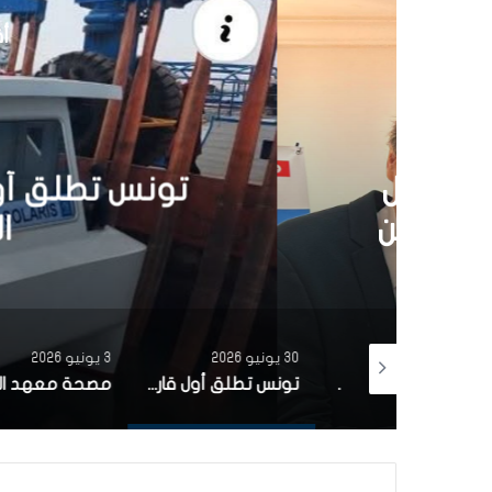
أق
30 يونيو 6
تونس تطلق أول قارب ص
الشمسية 
30 يونيو 2026
3 يونيو 2026
بتمويل من البنك الاوروبي للاستثمار شركة ‘نقل تونس’ توقّع عقد اقتناء 18 عربة قطار جديدة من الصين لفائدة خط TGM
تونس تطلق أول قارب صيد كهربائي يعمل بالطاقة الشمسية في المتوسط