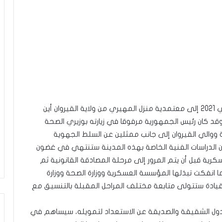
تحوّل رئيس الدولة قيس سعيّد اليوم السبت 27 فيفري 2021 إلى معتمدية منزل المهيري من ولاية القيروان أين
وقد كان رئيس الجمهورية مرفوقا في زيارته بوزيري الصحة
 ووالي القيروان إلى جانب ممثلين عن السلط الجهوية
أن الدراسات الفنية الخاصة بهذه المدينة ستنتهي في غضون
كرية قبل أن يتم المرور إلى مرحلة المصادقة القانونية ثم
ا انفكت تبذلها المؤسسة العسكرية ووزارة الصحة ووزارة
القيادة ستتولى متابعة مختلف المراحل المقبلة بالتنسيق مع
دول الشقيقة والصديقة عن الاستعداد لتمويله، سيساهم في