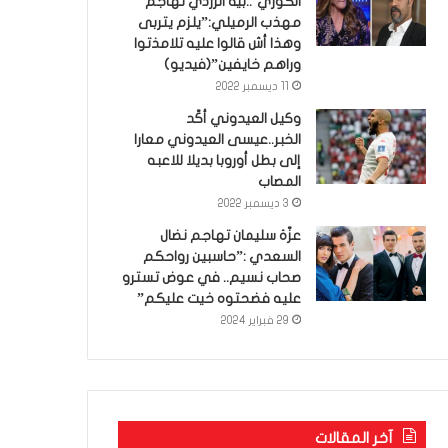
الكوري’..بية الزردي تهاجم
مهذب الرميلي:”يلزم يتربى
وهذا أش قالوا عليه تلامذتوا
وراهم خايفين”(فيديو)
11 ديسمبر 2022
وكيل العيدوني أكّد
الخبر..عيسى العيدوني معارا
إلى بطل أوروبا بديلا للاعبه
المصاب
3 ديسمبر 2022
عزّة سليمان تهاجم نضال
السعدي :”حاسبين رواحكم
صحاب نسيم.. في عوض تسترو
عليه فضحتوه خيت عليكم”
29 فبراير 2024
آخر المقالات