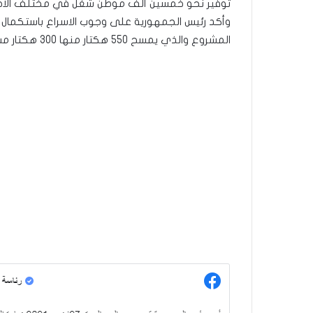
توفير نحو خمسين ألف موطن شغل في مختلف الاختصاص
وأكد رئيس الجمهورية على وجوب الاسراع باستكمال الإج
المشروع والذي يمسح 550 هكتار منها 300 هكتار مساحة المدينة الطبية.