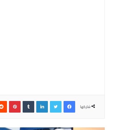
فيسبوك
تويتر
لينكدإن
بينتير
شاركها