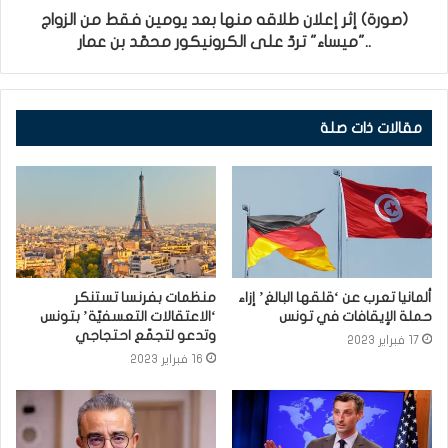
(صورة) إثر إعلان طلاقه منها بعد يومين فقط من الزواج
.."ميساء" تردّ على الكرونيكور محمّد بن عمار
مقالات ذات صلة
ألمانيا تعرب عن ‘قلقها البالغ’ إزاء
منظمات بفرنسا تستنكر
حملة الإيقافات في تونس
‘الاعتقالات التعسفيّة’ بتونس
وتدعو لتجمّع احتجاجي
17 فبراير 2023
16 فبراير 2023