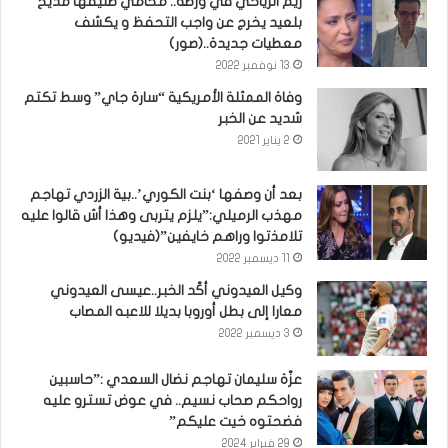
ريم الرياحي في ورطة.. محامي طليقها مديح
بلعيد يخرج عن واجب التحفظ و يكشف
معطيات جديدة..(صور)
13 نوفمبر 2022
وفاة الممثلة الأمريكية “سارة جاي” وسط تكتم
شديد عن الخبر
2 يناير 2021
بعد أن وصفها ‘بنت الكوري’..بية الزردي تهاجم
مهذب الرميلي:”يلزم يتربى وهذا أش قالوا عليه
تلامذتوا وراهم خايفين”(فيديو)
11 ديسمبر 2022
وكيل العيدوني أكّد الخبر..عيسى العيدوني
معارا إلى بطل أوروبا بديلا للاعبه المصاب
3 ديسمبر 2022
عزّة سليمان تهاجم نضال السعدي :”حاسبين
رواحكم صحاب نسيم.. في عوض تسترو عليه
فضحتوه خيت عليكم”
29 فبراير 2024