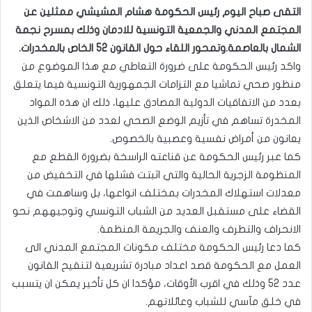
التقى صباح اليوم رئيس الحكومة هشام المشيشي ممثلين عن
المجتمع المدني والجمعية التونسية للادمان وذلك بمسرح نجمة
الشمال بالعاصمة.وتمحور اللقاء حول القانون 52 الخاص بالمخدرات.
واكد رئيس الحكومة على ضرورة التعاطي مع هذا الموضوع من
منظور صحي تماشيا مع التزامات الجمهورية التونسية فيما يتعلق
بعدد من الاتفاقيات الدولية المصادق عليها، ذلك ان هذه المواد
المخدرة تساهم في تأزيم الوضع الصحي لعدد من الاشخاص الذين
يعانون من أمراض نفسية وعصبية بالخصوص.
كما عبر رئيس الحكومة عن قناعته الراسخة بضرورة القطع مع
المنظومة الزجرية الحالية والتي اثبتت فشلها في التخفيض من
معدلات استهلاك المخدرات بمختلف انواعها، بل وساهمت في
القضاء على مستقبل العديد من الشباب التونسي وتوجيههم نحو
الانحراف والتطرف والعنف والجريمة المنظمة.
كما دعا رئيس الحكومة مختلف مكونات المجتمع المدني الى
العمل مع الحكومة قصد اعداد مبادرة تشريعية لتنقيح القانون
عدد 52 وذلك في اقرب الأوقات، مؤكدا ان كل تأخير يمكن ان يتسبب
في خلق مآسي للشباب وعائلاتهم.