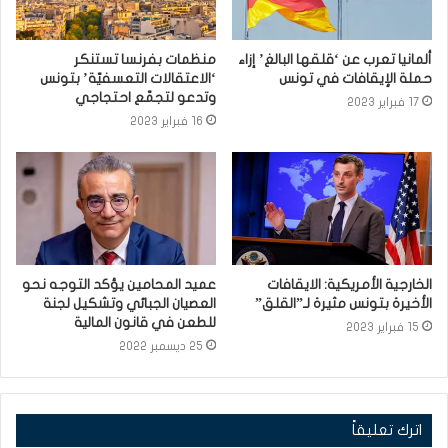
ألمانيا تعرب عن ‘قلقها البالغ’ إزاء
منظمات بفرنسا تستنكر
حملة الإيقافات في تونس
‘الاعتقالات التعسفيّة’ بتونس
وتدعو لتجمّع احتجاجي
17 فبراير 2023
16 فبراير 2023
الخارجية الأمريكية: الايقافات
عميد المحامين يؤكد التوجه نحو
الأخيرة بتونس مثيرة لـ”القلق”
العصيان الجبائي وتشكيل لجنة
للطعن في قانون المالية
15 فبراير 2023
25 ديسمبر 2022
اترك تعليقاً