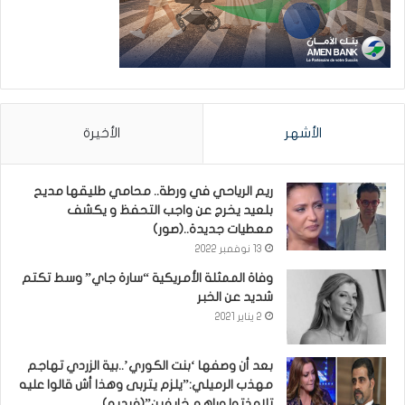
الأشهر
الأخيرة
ريم الرياحي في ورطة.. محامي طليقها مديح
بلعيد يخرج عن واجب التحفظ و يكشف
معطيات جديدة..(صور)
13 نوفمبر 2022
وفاة الممثلة الأمريكية “سارة جاي” وسط تكتم
شديد عن الخبر
2 يناير 2021
بعد أن وصفها ‘بنت الكوري’..بية الزردي تهاجم
مهذب الرميلي:”يلزم يتربى وهذا أش قالوا عليه
تلامذتوا وراهم خايفين”(فيديو)