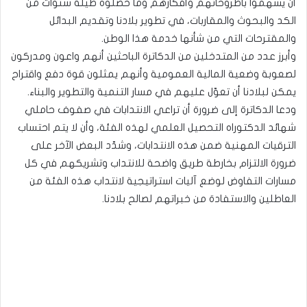
أن يسهموا بأطروحاتهم وأفكارهم وما حصّلوه طيلة سنوات من
الكد والبحوث والمقاربات، في تطوير بلادنا وتقديم البدائل
والمقترحات التي من شأنها خدمة هذا الوطن.
وأبرز عدد من المتدخلين من الدكاترة الباحثين أنهم واعون ومدركون
لصعوبة وضعية المالية العمومية وأنهم يمثلون قوة دفع واقتراح
يمكن لبلادنا أن تعوّل عليهم في مسار التنمية والتطوير والبناء.
ودعا الدكاترة إلى ضرورة أن تراعي الانتدابات في صفوف حاملي
شهائد الدكتوراه التحصيل العلمي لهذه الفئة، وأن لا يتم احتساب
الترقيات المهنية ضمن هذه الانتدابات، وشدّد البعض الآخر على
ضرورة الالتزام بخارطة طريق واضحة للانتداب وتشريكهم في كل
مسارات التفاوض لوضع آليات استراتيجية لانتداب هذه الفئة من
العاطلين والاستفادة من خبراتهم لصالح بلادنا.