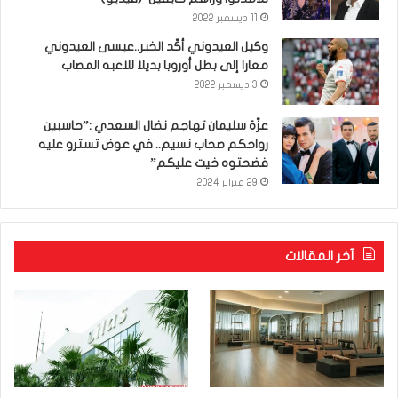
11 ديسمبر 2022
وكيل العيدوني أكّد الخبر..عيسى العيدوني
معارا إلى بطل أوروبا بديلا للاعبه المصاب
3 ديسمبر 2022
عزّة سليمان تهاجم نضال السعدي :”حاسبين
رواحكم صحاب نسيم.. في عوض تسترو عليه
فضحتوه خيت عليكم”
29 فبراير 2024
آخر المقالات