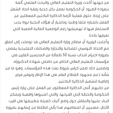
من جهتها أكدت وزيرة التعليم العالي والبحث العلمي ألفة
بنعودة الصيود أن الحكومة تعمل بكل جدية رفقة اتحاد الشغل
على إيجاد حلول فعلية لأزمة الدكاترة الباحثين المعطلين عن
العمل باعتباره ملفا وطنيا، وباعتبار أن هؤلاء النخبة ثروة يجب
الاستثمار فيها لا تهميشها رغم الوضعية المالية الصعبة التي
تعرفها بلادنا.
وأعلنت الوزيرة أن مصالح وزارة التعليم العالي قد توصلت إلى اتفاق
مع الاتحاد التونسي للصناعة والتجارة والصناعات التقليدية يقضي
بضرورة احترام انتداب نسبة 50 بالمائة من المدرسين القارين في
مؤسسات التعليم العالي الخاص من حاملي شهادة الدكتوراه،
وتضمين ذلك ضمن كراس شروط بعث هذه المؤسسات، وهو ما من
شأنه دعم مجهود القطاع العام في هذا الإطار وتوفير فرص
إضافية لتشغيل الدكاترة الباحثين.
من جانبهم أثنى الدكاترة المعطلون عن العمل على زيارة رئيس
الحكومة والخطة التي اقترحها، والتي اعتبروها واقعية ويمكن
البناء عليها والنقاش حول وضع آليات كفيلة بتطبيقها في اقرب
الآجال، معتبرين أن اعتصامهم هذا يأتي انطلاقا من إيمانهم بضرورة