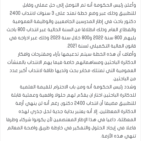
وأعلن رئيس الحكومة أنه تم التوصل إلى حل عملي وقابل
للتطبيق وذلك عبر وضع خطة تمتد على 3 سنوات لانتداب 2400
دكتور باحث في إطار المدرسين الجامعيين والوظيفة العمومية
والقطاع العام وذلك انطلاقا من السنة الحالية عبر انتداب 800 باحث
يليهم 800 سنة 2022 و800 خلال سنة 2023 وذلك عبر ادراجه في
قانون المالية التكميلي لسنة 2021.
وأضاف أن هذه الخطة سيتم تدعيمها بآراء ومقترحات وافكار
الدكاترة الباحثين ومساهماتهم خاصة فيما يهم الانتداب بالمنشآت
العمومية التي تمتلك مخابر بحث ولديها طاقة لانتداب أكبر عدد
من الباحثين.
وشدد رئيس الحكومة أنه ومن باب الاحترام للقيمة العلمية
للدكاترة الباحثين اختار ان يقدّم لهم حلولا واقعية وعملية قابلة
للتطبيق مضيفا أن انتداب 2400 دكتور، رغم أنه لن ينهي أزمة
الدكاترة المعطلين، إلا أنه يعتبر بداية جدية لحل جذري لهذه
المعظلة، داعيا في هذا الإطار المعتصمين لأن يكونوا شركاء وطرفا
فاعلا في إيجاد الحلول والتفكير في خارطة طريق واضحة المعالم
تنهي هذه الأزمة.