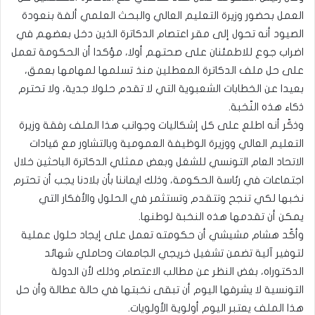
العمل بحضور وزيرة التعليم العالي والبحث العلمي ألفة بنعودة
الصيود أنه تحول إلى مقر اعتصام الدكاترة الذين دخل بعضهم في
اضراب جوع للاطمئنان على صحتهم أولا، مؤكدا أن الحكومة تعمل
على حل ملف الدكاترة المعطلين منذ تسلمها لمهامها بعمق،
بعيدا عن الخطابات الشعبوية التي لا تقدم حلولا جدية، ولا تحترم
ذكاء هذه النّخبة.
وذكّر أنه اطلع على كل إشكاليات وجوانب هذا الملف رفقة وزيرة
التعليم العالي ووزيرة الوظيفة العمومية وبالتشاور مع قيادات
الاتحاد العام التونسي للشغل وبعض ممثلي الدكاترة الباحثين خلال
اجتماعات في رئاسة الحكومة، وذلك ايماننا بأن بلادنا يجب أن تحترم
نخبها لكي تنجح وتتقدم وتستثمر في الحلول والأفكار التي
يمكن أن تقدمها هذه النخبة لوطنها.
وأكّد هشام مشيشي أن حكومته تعمل على إيجاد حلول عملية
لتوفير آلية تضمن تشغيل خريجي الجامعات وحاملي شهائد
الدكتوراه، بغض النظر عن مطالب الاعتصام وذلك لأن الدولة
التونسية لا يشرفها اليوم أن تبقى نخبتها في حالة عطالة وأن حل
هذا الملف يعتبر اليوم أولوية الأولويات.