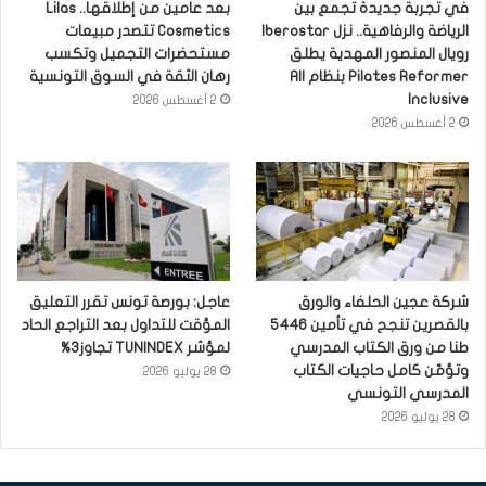
في تجربة جديدة تجمع بين
بعد عامين من إطلاقها.. Lilas
الرياضة والرفاهية.. نزل Iberostar
Cosmetics تتصدر مبيعات
رويال المنصور المهدية يطلق
مستحضرات التجميل وتكسب
Pilates Reformer بنظام All
رهان الثقة في السوق التونسية
Inclusive
2 أغسطس 2026
2 أغسطس 2026
شركة عجين الحلفاء والورق
عاجل: بورصة تونس تقرر التعليق
بالقصرين تنجح في تأمين 5446
المؤقت للتداول بعد التراجع الحاد
طنا من ورق الكتاب المدرسي
لمؤشر TUNINDEX تجاوز3%
وتؤمّن كامل حاجيات الكتاب
28 يوليو 2026
المدرسي التونسي
28 يوليو 2026