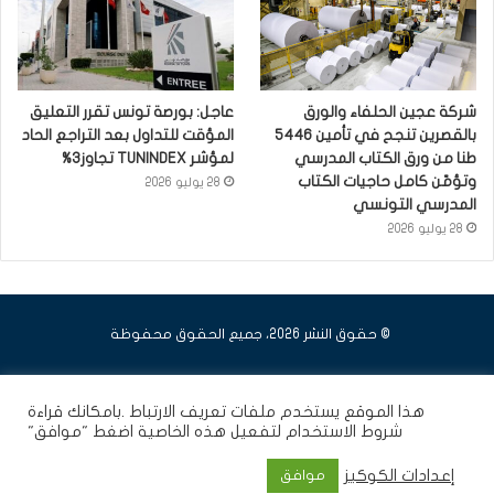
شركة عجين الحلفاء والورق
عاجل: بورصة تونس تقرر التعليق
بالقصرين تنجح في تأمين 5446
المؤقت للتداول بعد التراجع الحاد
طنا من ورق الكتاب المدرسي
لمؤشر TUNINDEX تجاوز3%
وتؤمّن كامل حاجيات الكتاب
28 يوليو 2026
المدرسي التونسي
28 يوليو 2026
© حقوق النشر 2026، جميع الحقوق محفوظة
فيسبوك
يوتيوب
انستقرام
هذا الموقع يستخدم ملفات تعريف الارتباط .بامكانك قراءة
شروط الاستخدام
لتفعيل هذه الخاصية اضغط "موافق"
إعدادات الكوكيز
موافق