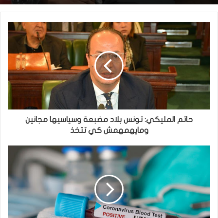
حاتم المليكي: تونس بلاد مضبعة وسياسيها مجانين
ومايهمهمش كي تتخذ