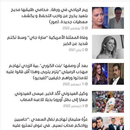
ريم الرياحي في ورطة.. محامي طليقها مديح
بلعيد يخرج عن واجب التحفظ و يكشف
معطيات جديدة..(صور)
13 نوفمبر 2022
وفاة الممثلة الأمريكية “سارة جاي” وسط تكتم
شديد عن الخبر
2 يناير 2021
بعد أن وصفها ‘بنت الكوري’..بية الزردي تهاجم
مهذب الرميلي:”يلزم يتربى وهذا أش قالوا عليه
تلامذتوا وراهم خايفين”(فيديو)
11 ديسمبر 2022
وكيل العيدوني أكّد الخبر..عيسى العيدوني
معارا إلى بطل أوروبا بديلا للاعبه المصاب
3 ديسمبر 2022
عزّة سليمان تهاجم نضال السعدي :”حاسبين
رواحكم صحاب نسيم.. في عوض تسترو عليه